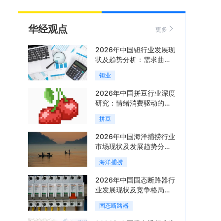
华经观点
更多
2026年中国钽行业发展现
状及趋势分析：需求曲线
陡峭与供给曲线平缓的博
钽业
弈加剧「图」
2026年中国拼豆行业深度
研究：情绪消费驱动的新
兴手工赛道「图」
拼豆
2026年中国海洋捕捞行业
市场现状及发展趋势分
析：科技赋能与智能化转
海洋捕捞
型加速「图」
2026年中国固态断路器行
业发展现状及竞争格局分
析：国际巨头领跑技术，
固态断路器
国内企业加速追赶「图」