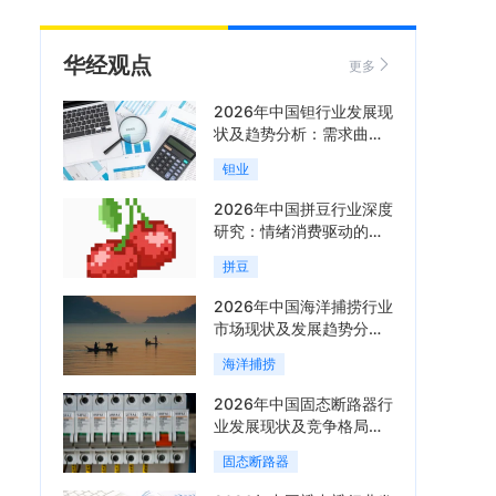
华经观点
更多
2026年中国钽行业发展现
状及趋势分析：需求曲线
陡峭与供给曲线平缓的博
钽业
弈加剧「图」
2026年中国拼豆行业深度
研究：情绪消费驱动的新
兴手工赛道「图」
拼豆
2026年中国海洋捕捞行业
市场现状及发展趋势分
析：科技赋能与智能化转
海洋捕捞
型加速「图」
2026年中国固态断路器行
业发展现状及竞争格局分
析：国际巨头领跑技术，
固态断路器
国内企业加速追赶「图」