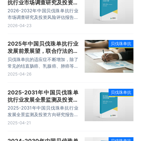
抗行业市场调查研究及投资风
险评估报告
2026-2032年中国贝伐珠单抗行业
市场调查研究及投资风险评估报告，
主要包括行业重点地区销售分析、发
2026-04-23
展前景预测分析、发展趋势及投资风
险分析、市场指标预测及行业项目投
2025年中国贝伐珠单抗行业
贝伐珠单抗
资建议等内容。
发展前景展望，联合疗法的探
索与应用成为行业发展的重要
贝伐珠单抗的适应症不断增加，除了
技术趋势「图」
常见的结直肠癌、乳腺癌、肺癌等，
还在卵巢癌、胶质母细胞瘤等多种肿
2025-04-26
瘤的治疗中显示出良好的效果，进一
步扩大了其适用的患者群体，推动了
2025-2031年中国贝伐珠单
贝伐珠单抗
市场规模的增长。数据显示，中国贝
抗行业发展全景监测及投资方
伐珠单抗行业市场规模呈现稳步上涨
态势，2023年中国贝伐珠单抗行业
向研究报告
2025-2031年中国贝伐珠单抗行业
市场规模为142.18亿元。
发展全景监测及投资方向研究报告，
主要包括行业重点地区销售分析、发
2025-04-21
展前景预测分析、发展趋势及投资风
险分析、市场指标预测及行业项目投
2024-2030年中国贝伐珠单
贝伐珠单抗
资建议等内容。