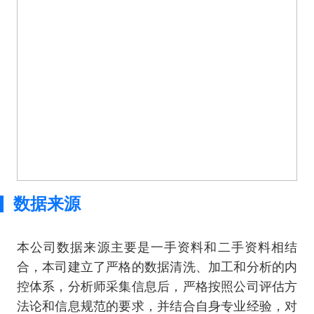
数据来源
本公司数据来源主要是一手资料和二手资料相结
合，本司建立了严格的数据清洗、加工和分析的内
控体系，分析师采集信息后，严格按照公司评估方
法论和信息规范的要求，并结合自身专业经验，对