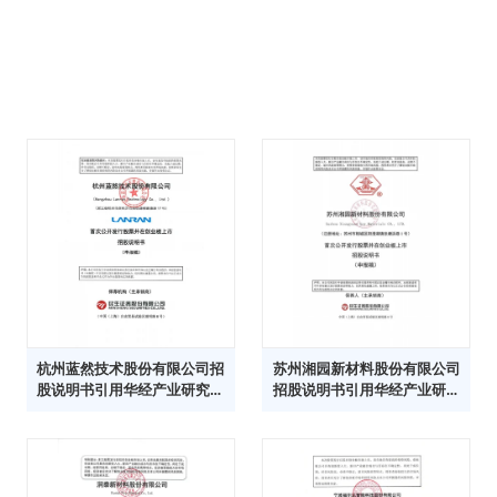
杭州蓝然技术股份有限公司招
苏州湘园新材料股份有限公司
股说明书引用华经产业研究院
招股说明书引用华经产业研究
数据
院数据