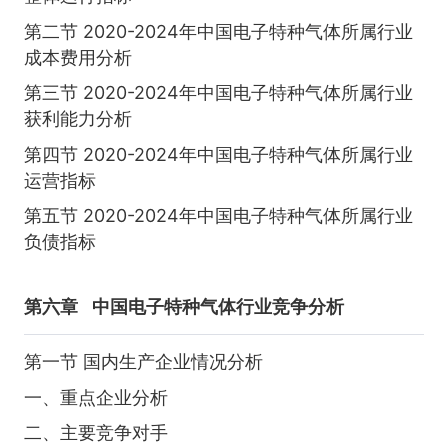
第二节 2020-2024年中国电子特种气体所属行业
成本费用分析
第三节 2020-2024年中国电子特种气体所属行业
获利能力分析
第四节 2020-2024年中国电子特种气体所属行业
运营指标
第五节 2020-2024年中国电子特种气体所属行业
负债指标
第六章
中国电子特种气体行业竞争分析
第一节 国内生产企业情况分析
一、重点企业分析
二、主要竞争对手