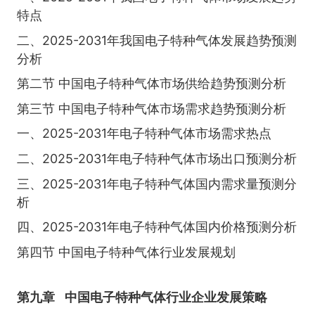
特点
二、2025-2031年我国电子特种气体发展趋势预测
分析
第二节 中国电子特种气体市场供给趋势预测分析
第三节 中国电子特种气体市场需求趋势预测分析
一、2025-2031年电子特种气体市场需求热点
二、2025-2031年电子特种气体市场出口预测分析
三、2025-2031年电子特种气体国内需求量预测分
析
四、2025-2031年电子特种气体国内价格预测分析
第四节 中国电子特种气体行业发展规划
第九章
中国电子特种气体行业企业发展策略