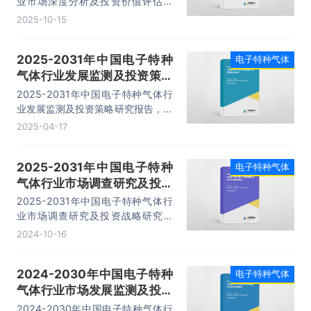
业市场深度分析及投资价值评估报
告，主要包括重点企业运营财务状况
2025-10-15
分析、下游产业运行态势分析、前景
预测与趋势探析、投资可行性分析等
2025-2031年中国电子特种
电子特种气体
内容。
气体行业发展监测及投资策略
研究报告
2025-2031年中国电子特种气体行
业发展监测及投资策略研究报告，主
要包括行业重点企业分析、投资状况
2025-04-17
分析、发展趋势与规划、企业发展策
略等内容。
2025-2031年中国电子特种
电子特种气体
气体行业市场调查研究及投资
战略研究报告
2025-2031年中国电子特种气体行
业市场调查研究及投资战略研究报
告，主要包括重点企业运营财务状况
2024-10-16
分析、下游产业运行态势分析、前景
预测与趋势探析、投资可行性分析等
2024-2030年中国电子特种
电子特种气体
内容。
气体行业市场发展监测及投资
潜力预测报告
2024-2030年中国电子特种气体行