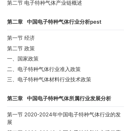
第二节 电子特种气体产业链概述
第二章
中国电子特种气体行业分析pest
第一节 经济
第二节 政策
一、国家政策
二、电子特种气体行业准入政策
三、电子特种气体材料行业技术政策
第三章
中国电子特种气体所属行业发展分析
第一节 2020-2024年中国电子特种气体行业的发
展