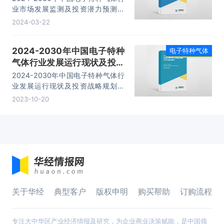
业市场发展监测及投资潜力预测报
告，主要包括行业重点企业分析、投
2024-03-22
资状况分析、发展趋势与规划、企业
发展策略等内容。
2024-2030年中国电子特种
电子特种气体
气体行业发展运行现状及投资
战略规划报告
2024-2030年中国电子特种气体行
业发展运行现状及投资战略规划报
告，主要包括重点企业运营财务状况
2023-10-20
分析、下游产业运行态势分析、前景
预测与趋势探析、投资可行性分析等
内容。
关于华经
典型客户
版权申明
购买帮助
订购流程
专注大中华区产业经济情报及研究，为企业商业决策赋能，是中国领