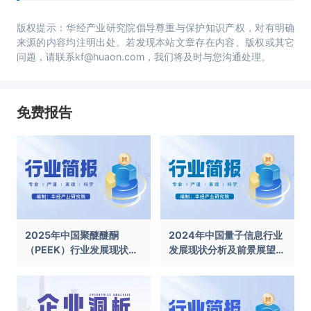
版权提示：华经产业研究院倡导尊重与保护知识产权，对有明确
来源的内容均注明出处。若发现本站文章存在内容、版权或其它
问题，请联系kf@huaon.com，我们将及时与您沟通处理。
免费报告
2025年中国聚醚醚酮
2024年中国量子信息行业
（PEEK）行业发展现状及
发展现状分析及前景展望报
前景展望报告
告