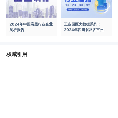
2024年中国炭黑行业企业
工业园区大数据系列：
洞析报告
2024年四川省及各市州工
业园区全景洞析报告
权威引用