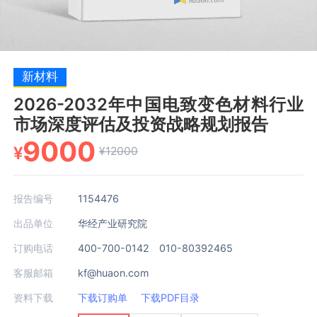
新材料
2026-2032年中国电致变色材料行业
市场深度评估及投资战略规划报告
9000
¥
¥12000
报告编号
1154476
出品单位
华经产业研究院
订购电话
400-700-0142 010-80392465
客服邮箱
kf@huaon.com
资料下载
下载订购单
下载PDF目录