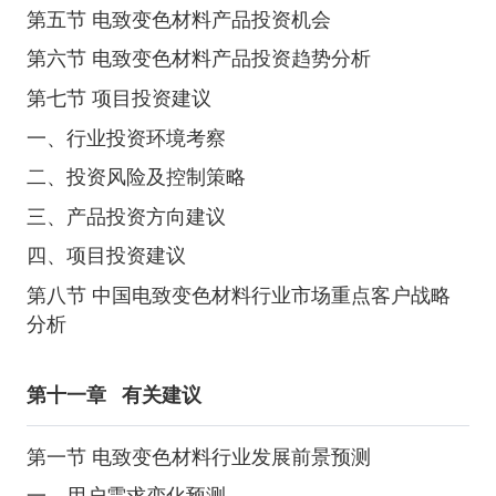
第五节 电致变色材料产品投资机会
第六节 电致变色材料产品投资趋势分析
第七节 项目投资建议
一、行业投资环境考察
二、投资风险及控制策略
三、产品投资方向建议
四、项目投资建议
第八节 中国电致变色材料行业市场重点客户战略
分析
第十一章
有关建议
第一节 电致变色材料行业发展前景预测
一、用户需求变化预测