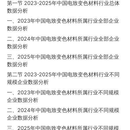
第一节 2023-2025年中国电致变色材料行业总体
数据分析
一、2023年中国电致变色材料所属行业全部企业
数据分析
二、2024年中国电致变色材料所属行业全部企业
数据分析
三、2025年中国电致变色材料所属行业全部企业
数据分析
第二节 2023-2025年中国电致变色材料行业不同
规模企业数据分析
一、2023年中国电致变色材料所属行业不同规模
企业数据分析
二、2024年中国电致变色材料所属行业不同规模
企业数据分析
三、2025年中国电致变色材料所属行业不同规模