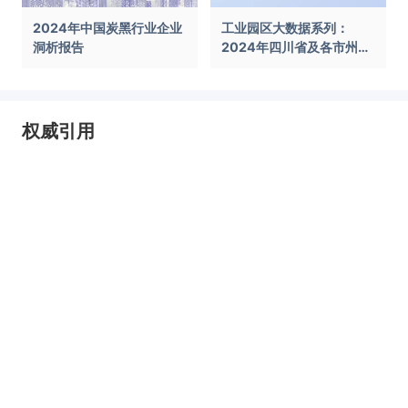
2024年中国炭黑行业企业
工业园区大数据系列：
洞析报告
2024年四川省及各市州工
业园区全景洞析报告
权威引用