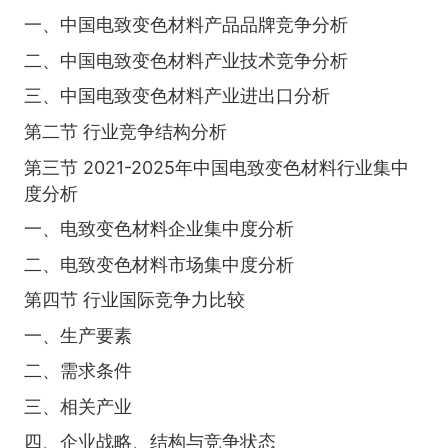
一、中国电致变色材料产品品牌竞争分析
二、中国电致变色材料产业技术竞争分析
三、中国电致变色材料产业进出口分析
第二节 行业竞争结构分析
第三节 2021-2025年中国电致变色材料行业集中
度分析
一、电致变色材料企业集中度分析
二、电致变色材料市场集中度分析
第四节 行业国际竞争力比较
一、生产要素
二、需求条件
三、相关产业
四、企业战略、结构与竞争状态