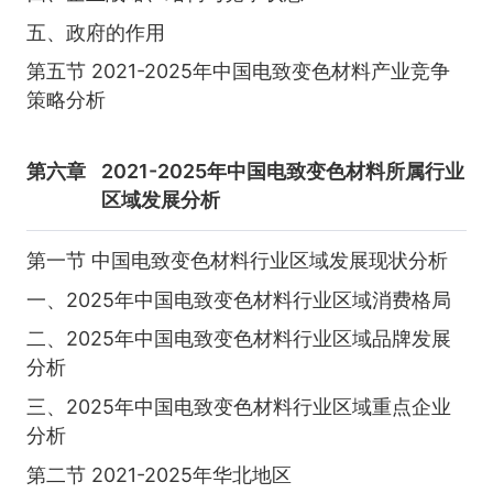
五、政府的作用
第五节 2021-2025年中国电致变色材料产业竞争
策略分析
第六章
2021-2025年中国电致变色材料所属行业
区域发展分析
第一节 中国电致变色材料行业区域发展现状分析
一、2025年中国电致变色材料行业区域消费格局
二、2025年中国电致变色材料行业区域品牌发展
分析
三、2025年中国电致变色材料行业区域重点企业
分析
第二节 2021-2025年华北地区