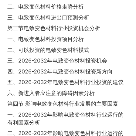
二、电致变色材料价格走势分析
三、电致变色材料进出口预测分析
第三节电致变色材料行业投资机会分析
一、电致变色材料投资项目分析
二、可以投资的电致变色材料模式
三、2026-2032年电致变色材料投资机会
四、2026-2032年电致变色材料投资新方向
五、2026-2032年电致变色材料行业投资的建议
六、新进入者应注意的障碍因素分析
第四节 影响电致变色材料行业发展的主要因素
一、2026-2032年影响电致变色材料行业运行的
有利因素分析
二、2026-2032年影响电致变色材料行业运行的