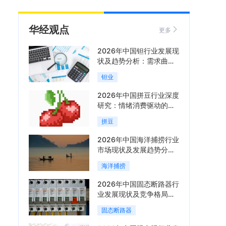
华经观点
更多
2026年中国钽行业发展现
状及趋势分析：需求曲线
陡峭与供给曲线平缓的博
钽业
弈加剧「图」
2026年中国拼豆行业深度
研究：情绪消费驱动的新
兴手工赛道「图」
拼豆
2026年中国海洋捕捞行业
市场现状及发展趋势分
析：科技赋能与智能化转
海洋捕捞
型加速「图」
2026年中国固态断路器行
业发展现状及竞争格局分
析：国际巨头领跑技术，
固态断路器
国内企业加速追赶「图」