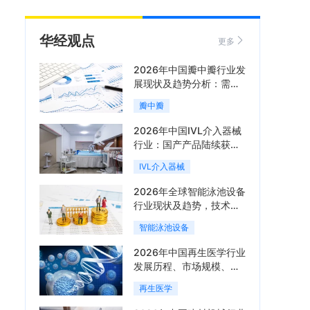
华经观点
更多
2026年中国瓣中瓣行业发
展现状及趋势分析：需求
可持续释放，市场发展前
瓣中瓣
景良好「图」
2026年中国IVL介入器械
行业：国产产品陆续获
批，市场将进入持续高增
IVL介入器械
长阶段「图」
2026年全球智能泳池设备
行业现状及趋势，技术端
朝着系统集成、绿色节能
智能泳池设备
方向迭代「图」
2026年中国再生医学行业
发展历程、市场规模、相
关政策、产业链、竞争格
再生医学
局及发展潜力分析「图」