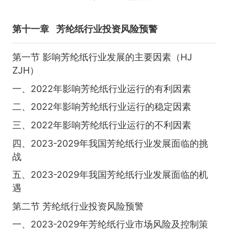
第十一章
芳纶纸行业投资风险预警
第一节 影响芳纶纸行业发展的主要因素（HJ
ZJH）
一、2022年影响芳纶纸行业运行的有利因素
二、2022年影响芳纶纸行业运行的稳定因素
三、2022年影响芳纶纸行业运行的不利因素
四、2023-2029年我国芳纶纸行业发展面临的挑
战
五、2023-2029年我国芳纶纸行业发展面临的机
遇
第二节 芳纶纸行业投资风险预警
一、2023-2029年芳纶纸行业市场风险及控制策