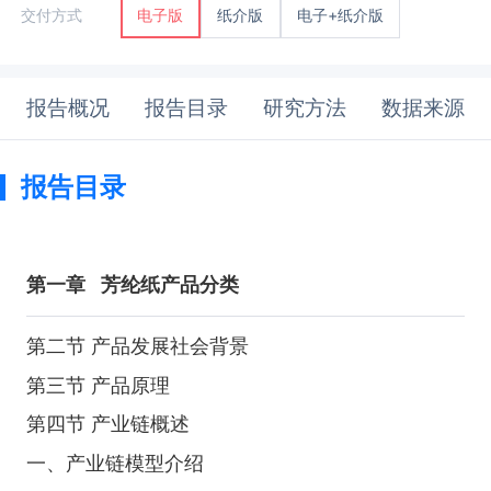
纸介版
电子+纸介版
交付方式
电子版
报告概况
报告目录
研究方法
数据来源
报告目录
第一章
芳纶纸产品分类
第二节 产品发展社会背景
第三节 产品原理
第四节 产业链概述
一、产业链模型介绍