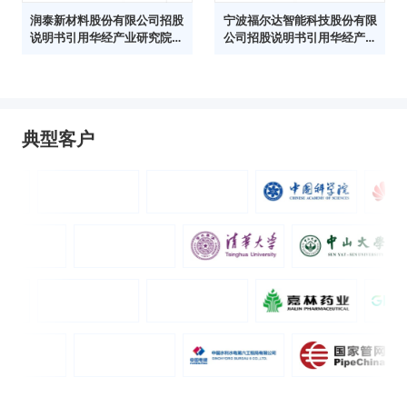
润泰新材料股份有限公司招股
宁波福尔达智能科技股份有限
说明书引用华经产业研究院数
公司招股说明书引用华经产业
据
研究院数据
典型客户