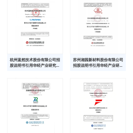
杭州蓝然技术股份有限公司招
苏州湘园新材料股份有限公司
股说明书引用华经产业研究院
招股说明书引用华经产业研究
数据
院数据