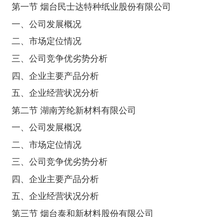
第一节 烟台民士达特种纸业股份有限公司
一、公司发展概况
二、市场定位情况
三、公司竞争优劣势分析
四、企业主要产品分析
五、企业经营状况分析
第二节 湖南芳纶新材料有限公司
一、公司发展概况
二、市场定位情况
三、公司竞争优劣势分析
四、企业主要产品分析
五、企业经营状况分析
第三节 烟台泰和新材料股份有限公司