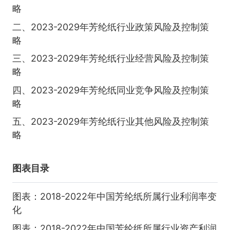
略
二、2023-2029年芳纶纸行业政策风险及控制策
略
三、2023-2029年芳纶纸行业经营风险及控制策
略
四、2023-2029年芳纶纸同业竞争风险及控制策
略
五、2023-2029年芳纶纸行业其他风险及控制策
略
图表目录
图表：2018-2022年中国芳纶纸所属行业利润率变
化
图表：2018-2022年中国芳纶纸所属行业资产利润