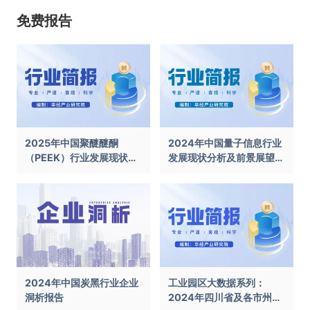
免费报告
2025年中国聚醚醚酮
2024年中国量子信息行业
（PEEK）行业发展现状及
发展现状分析及前景展望报
前景展望报告
告
2024年中国炭黑行业企业
工业园区大数据系列：
洞析报告
2024年四川省及各市州工