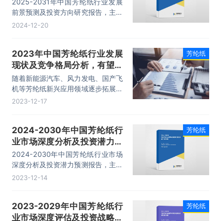
究报告
2025-2031年中国芳纶纸行业发展
前景预测及投资方向研究报告，主要
包括行业发展趋势及投资风险分析、
2024-12-20
项目投资建议、发展预测分析、投资
风险预警等内容。
2023年中国芳纶纸行业发展
芳纶纸
现状及竞争格局分析，有望在
更高层次上实现突破和创新
随着新能源汽车、风力发电、国产飞
「图」
机等芳纶纸新兴应用领域逐步拓展，
芳纶纸市场需求逐步增加，市场发展
2023-12-17
前景广阔。数据显示，2022年我国
芳纶纸行业市场规模达2.26亿美
2024-2030年中国芳纶纸行
芳纶纸
元。
业市场深度分析及投资潜力预
测报告
2024-2030年中国芳纶纸行业市场
深度分析及投资潜力预测报告，主要
包括行业发展趋势及投资风险分析、
2023-12-14
项目投资建议、发展预测分析、投资
风险预警等内容。
2023-2029年中国芳纶纸行
芳纶纸
业市场深度评估及投资战略规