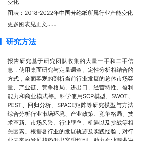
变化
图表：2018-2022年中国芳纶纸所属行业产能变化
更多图表见正文……
研究方法
报告研究基于研究团队收集的大量一手和二手信
息，使用桌面研究与定量调查、定性分析相结合的
方式，全面客观的剖析当前行业发展的总体市场容
量、产业链、竞争格局、进出口、经营特性、盈利
能力和商业模式等。科学使用SCP模型、SWOT、
PEST、回归分析、SPACE矩阵等研究模型与方法
综合分析行业市场环境、产业政策、竞争格局、技
术革新、市场风险、行业壁垒、机遇以及挑战等相
关因素。根据各行业的发展轨迹及实践经验，对行
业未来的发展趋势做出客观预判，助力企业商业决