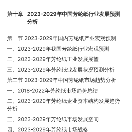
第十章
2023-2029年中国芳纶纸行业发展预测
分析
第一节 2023-2029年国内芳纶纸产业宏观预测
一、2023-2029年我国芳纶纸行业宏观预测
二、2023-2029年芳纶纸工业发展展望
三、2023-2029年芳纶纸业发展状况预测分析
第二节 2023-2029年中国芳纶纸市场趋势分析
一、2018-2022年芳纶纸市场趋势总结
二、2023-2029年芳纶纸企业资本结构发展趋势
分析
三、2023-2029年芳纶纸市场发展空间
四、2023-2029年芳纶纸市场战略