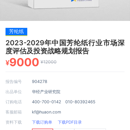
芳纶纸
2023-2029年中国芳纶纸行业市场深
度评估及投资战略规划报告
9000
¥
¥12000
报告编号
904278
出品单位
华经产业研究院
订购电话
400-700-0142 010-80392465
客服邮箱
kf@huaon.com
资料下载
下载订购单
下载PDF目录