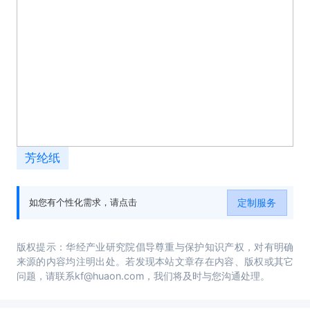
芳纶纸
定制服务
如您有个性化需求，请点击
版权提示：华经产业研究院倡导尊重与保护知识产权，对有明确
来源的内容均注明出处。若发现本站文章存在内容、版权或其它
问题，请联系kf@huaon.com，我们将及时与您沟通处理。