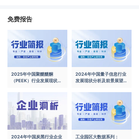
免费报告
2025年中国聚醚醚酮
2024年中国量子信息行业
（PEEK）行业发展现状及
发展现状分析及前景展望报
前景展望报告
告
2024年中国炭黑行业企业
工业园区大数据系列：