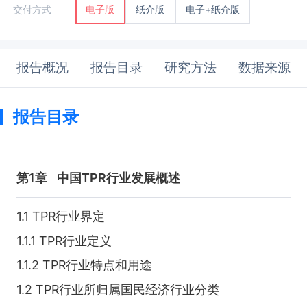
纸介版
电子+纸介版
交付方式
电子版
报告概况
报告目录
研究方法
数据来源
报告目录
第1章
中国TPR行业发展概述
1.1 TPR行业界定
1.1.1 TPR行业定义
1.1.2 TPR行业特点和用途
1.2 TPR行业所归属国民经济行业分类