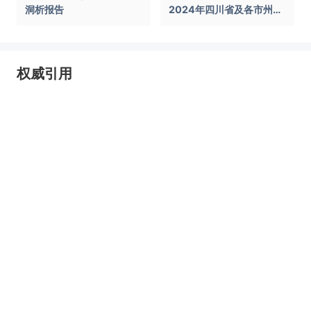
洞析报告
2024年四川省及各市州工
业园区全景洞析报告
权威引用