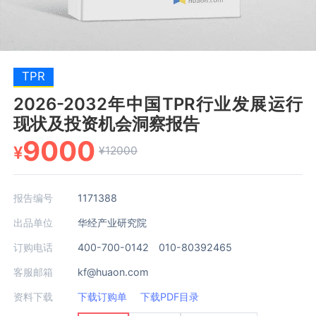
TPR
2026-2032年中国TPR行业发展运行
现状及投资机会洞察报告
9000
¥
¥12000
报告编号
1171388
出品单位
华经产业研究院
订购电话
400-700-0142 010-80392465
客服邮箱
kf@huaon.com
资料下载
下载订购单
下载PDF目录