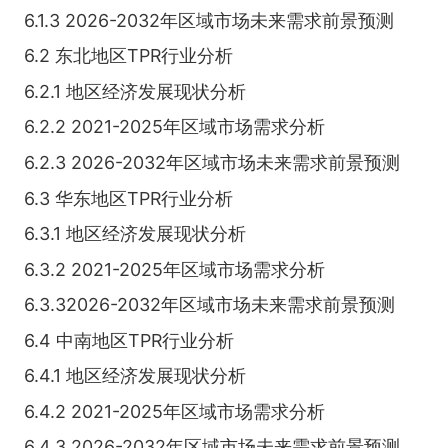
6.1.3 2026-2032年区域市场未来需求前景预测
6.2 东北地区TPR行业分析
6.2.1 地区经济发展现状分析
6.2.2 2021-2025年区域市场需求分析
6.2.3 2026-2032年区域市场未来需求前景预测
6.3 华东地区TPR行业分析
6.3.1 地区经济发展现状分析
6.3.2 2021-2025年区域市场需求分析
6.3.32026-2032年区域市场未来需求前景预测
6.4 中南地区TPR行业分析
6.4.1 地区经济发展现状分析
6.4.2 2021-2025年区域市场需求分析
6.4.3 2026-2032年区域市场未来需求前景预测