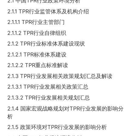
2.1 中国TPR行业政策环境分析
2.1.1 TPR行业监管体系及机构介绍
2.1.1.1 TPR行业主管部门
2.1.1.2 TPR行业自律组织
2.1.2 TPR行业标准体系建设现状
2.1.2.1 TPR标准体系建设
2.1.2.2 TPR重点标准解读
2.1.3 TPR行业发展相关政策规划汇总及解读
2.1.3.1 TPR行业发展相关政策汇总
2.1.3.2 TPR行业发展相关规划汇总
2.1.4 国家宏观战略规划对TPR行业发展的影响分
析
2.1.5 政策环境对TPR行业发展的影响分析