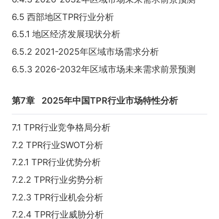
6.5 西部地区TPR行业分析
6.5.1 地区经济发展现状分析
6.5.2 2021-2025年区域市场需求分析
6.5.3 2026-2032年区域市场未来需求前景预测
第7章
2025年中国TPR行业市场特性分析
7.1 TPR行业竞争格局分析
7.2 TPR行业SWOT分析
7.2.1 TPR行业优势分析
7.2.2 TPR行业劣势分析
7.2.3 TPR行业机会分析
7.2.4 TPR行业威胁分析