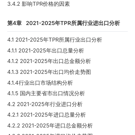
3.4.2 影响TPR价格的因素
第4章
2021-2025年TPR所属行业进出口分析
4.1 2021-2025年TPR所属行业出口分析
4.1.1 2021-2025年出口总量分析
4.1.2 2021-2025年出口总金额分析
4.1.3 2021-2025年出口均价走势图
4.1.4行业出口市场结构分析
4.1.5 国内主要省市出口情况分析
4.2 2021-2025年行业进口分析
4.2.1 2021-2025年进口总量分析
4.2.2 2021-2025年进口总金额分析