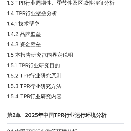
1.3 TPR行业周期性、季节性及区域性特征分析
1.4 TPR行业壁垒分析
1.4.1 技术壁垒
1.4.2 品牌壁垒
1.4.3 资金壁垒
1.5 本报告研究范围界定说明
1.5.1 TPR行业研究目的
1.5.2 TPR行业研究原则
1.5.3 TPR行业研究方法
1.5.4 TPR行业研究内容
第2章
2025年中国TPR行业运行环境分析