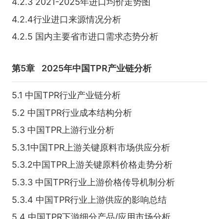
4.2.3 2021-2025年进口均价走势图
4.2.4行业进口来源情况分析
4.2.5 国内主要省市进口需求态势分析
第5章
2025年中国TPR产业链分析
5.1 中国TPR行业产业链分析
5.2 中国TPR行业成本结构分析
5.3 中国TPR上游行业分析
5.3.1中国TPR上游关键原料市场供应分析
5.3.2中国TPR上游关键原料价格走势分析
5.3.3 中国TPR行业上游价格传导机制分析
5.3.4 中国TPR行业上游供应的影响总结
5.4 中国TPR下游细分产品/应用市场分析