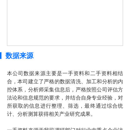
数据来源
本公司数据来源主要是一手资料和二手资料相结
合，本司建立了严格的数据清洗、加工和分析的内
控体系，分析师采集信息后，严格按照公司评估方
法论和信息规范的要求，并结合自身专业经验，对
所获取的信息进行整理、筛选，最终通过综合统
计、分析测算获得相关产业研究成果。