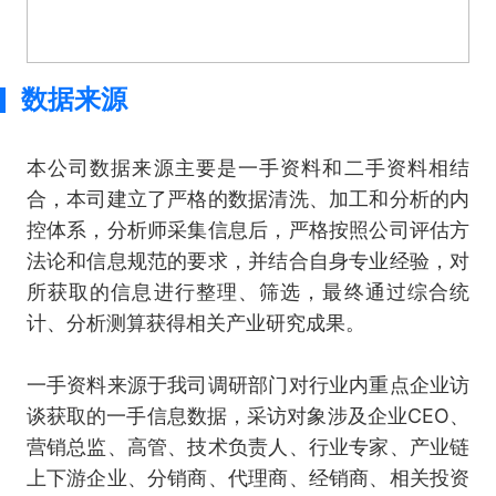
数据来源
本公司数据来源主要是一手资料和二手资料相结
合，本司建立了严格的数据清洗、加工和分析的内
控体系，分析师采集信息后，严格按照公司评估方
法论和信息规范的要求，并结合自身专业经验，对
所获取的信息进行整理、筛选，最终通过综合统
计、分析测算获得相关产业研究成果。
一手资料来源于我司调研部门对行业内重点企业访
谈获取的一手信息数据，采访对象涉及企业CEO、
营销总监、高管、技术负责人、行业专家、产业链
上下游企业、分销商、代理商、经销商、相关投资