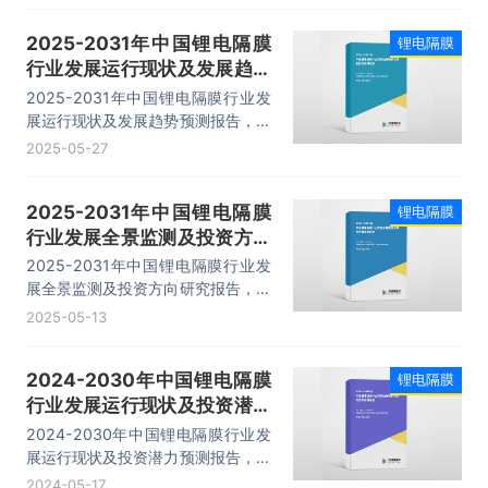
风险分析、发展成本及战略问题分析
2025-2031年中国锂电隔膜
锂电隔膜
等内容。
行业发展运行现状及发展趋势
预测报告
2025-2031年中国锂电隔膜行业发
展运行现状及发展趋势预测报告，主
要包括行业投资策略分析、投资风险
2025-05-27
预警、发展趋势分析、企业管理策略
建议等内容。
2025-2031年中国锂电隔膜
锂电隔膜
行业发展全景监测及投资方向
研究报告
2025-2031年中国锂电隔膜行业发
展全景监测及投资方向研究报告，主
要包括生产企业竞争力及关键性数据
2025-05-13
分析、运行新态势透析、发展预测及
风险分析、发展成本及战略问题分析
2024-2030年中国锂电隔膜
锂电隔膜
等内容。
行业发展运行现状及投资潜力
预测报告
2024-2030年中国锂电隔膜行业发
展运行现状及投资潜力预测报告，主
要包括行业投资策略分析、投资风险
2024-05-17