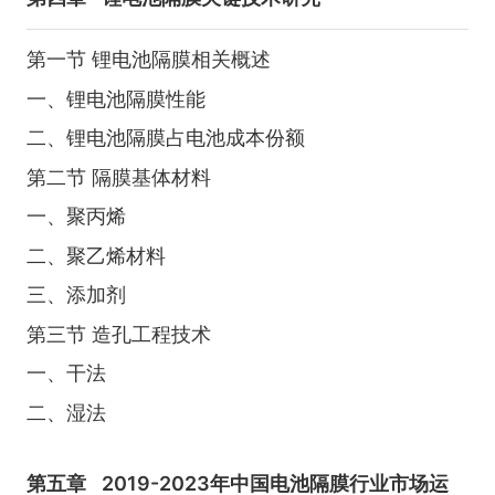
第一节 锂电池隔膜相关概述
一、锂电池隔膜性能
二、锂电池隔膜占电池成本份额
第二节 隔膜基体材料
一、聚丙烯
二、聚乙烯材料
三、添加剂
第三节 造孔工程技术
一、干法
二、湿法
第五章
2019-2023年中国电池隔膜行业市场运