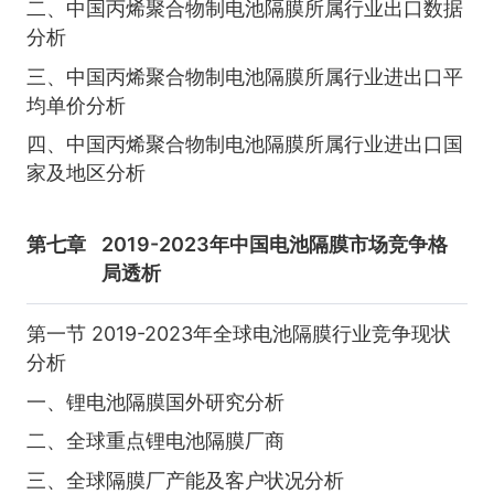
二、中国丙烯聚合物制电池隔膜所属行业出口数据
分析
三、中国丙烯聚合物制电池隔膜所属行业进出口平
均单价分析
四、中国丙烯聚合物制电池隔膜所属行业进出口国
家及地区分析
第七章
2019-2023年中国电池隔膜市场竞争格
局透析
第一节 2019-2023年全球电池隔膜行业竞争现状
分析
一、锂电池隔膜国外研究分析
二、全球重点锂电池隔膜厂商
三、全球隔膜厂产能及客户状况分析