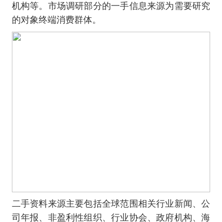
机构等。市场调研部分的一手信息来源为需要研究
的对象终端消费群体。
二手资料来源主要包括全球范围相关行业新闻、公
司年报、非盈利性组织、行业协会、政府机构、海