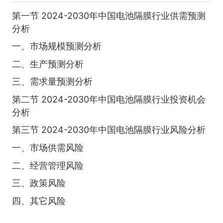
第一节 2024-2030年中国电池隔膜行业供需预测
分析
一、市场规模预测分析
二、生产预测分析
三、需求量预测分析
第二节 2024-2030年中国电池隔膜行业投资机会
分析
第三节 2024-2030年中国电池隔膜行业风险分析
一、市场供需风险
二、经营管理风险
三、政策风险
四、其它风险