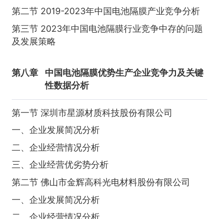
第二节 2019-2023年中国电池隔膜产业竞争分析
第三节 2023年中国电池隔膜行业竞争中存的问题
及发展策略
第八章
中国电池隔膜优势生产企业竞争力及关键
性数据分析
第一节 深圳市星源材质科技股份有限公司
一、企业发展简况分析
二、企业经营情况分析
三、企业经营优劣势分析
第二节 佛山市金辉高科光电材料股份有限公司
一、企业发展简况分析
二、企业经营情况分析