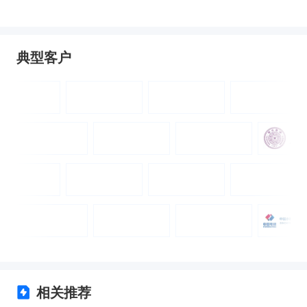
典型客户
相关推荐