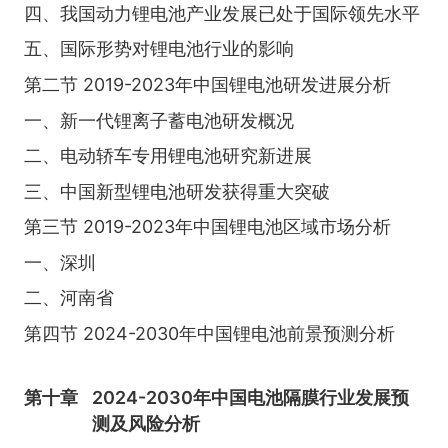
四、我国动力锂电池产业发展已处于国际领先水平
五、国际形势对锂电池行业的影响
第二节 2019-2023年中国锂电池研发进展分析
一、新一代锂离子蓄电池研发概况
二、电动轿车专用锂电池研究新进展
三、中国新型锂电池研发获得重大突破
第三节 2019-2023年中国锂电池区域市场分析
一、深圳
二、河南省
第四节 2024-2030年中国锂电池前景预测分析
第十章
2024-2030年中国电池隔膜行业发展预
测及风险分析