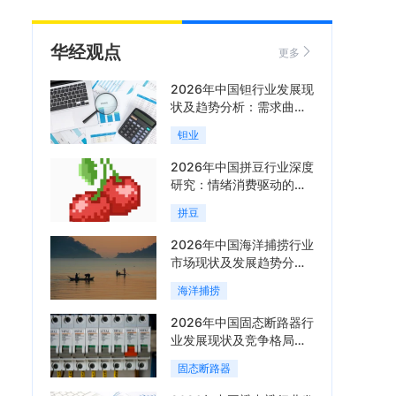
华经观点
更多
2026年中国钽行业发展现
状及趋势分析：需求曲线
陡峭与供给曲线平缓的博
钽业
弈加剧「图」
2026年中国拼豆行业深度
研究：情绪消费驱动的新
兴手工赛道「图」
拼豆
2026年中国海洋捕捞行业
市场现状及发展趋势分
析：科技赋能与智能化转
海洋捕捞
型加速「图」
2026年中国固态断路器行
业发展现状及竞争格局分
析：国际巨头领跑技术，
固态断路器
国内企业加速追赶「图」