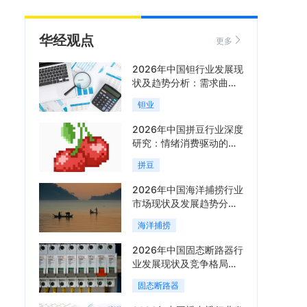
华经观点
更多
2026年中国钽行业发展现
状及趋势分析：需求曲线
陡峭与供给曲线平缓的博
钽业
弈加剧「图」
2026年中国拼豆行业深度
研究：情绪消费驱动的新
兴手工赛道「图」
拼豆
2026年中国海洋捕捞行业
市场现状及发展趋势分
析：科技赋能与智能化转
海洋捕捞
型加速「图」
2026年中国固态断路器行
业发展现状及竞争格局分
析：国际巨头领跑技术，
固态断路器
国内企业加速追赶「图」