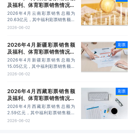
及福利、体育彩票销售情况统
计分析
2026年4月云南彩票销售总额为
20.63亿元，其中福利彩票销售额为
8.02亿元，体育彩票销售额为12.61
2026-06-02
亿元。
2026年4月新疆彩票销售额
彩票
及福利、体育彩票销售情况统
计分析
2026年4月新疆彩票销售总额为
15.05亿元，其中福利彩票销售额为
7.91亿元，体育彩票销售额为7.14亿
2026-06-02
元。
2026年4月西藏彩票销售额
彩票
及福利、体育彩票销售情况统
计分析
2026年4月西藏彩票销售总额为
2.59亿元，其中福利彩票销售额为
1.18亿元，体育彩票销售额为1.41亿
2026-06-02
元。