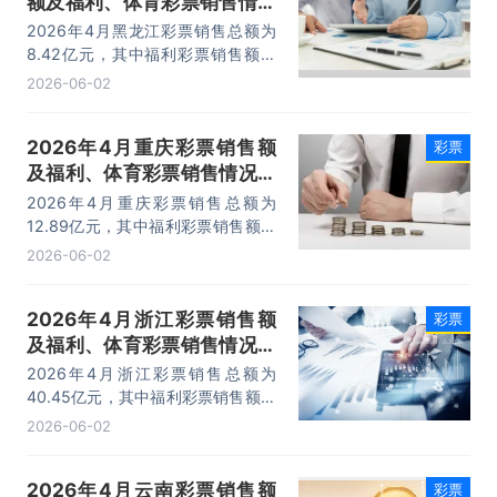
额及福利、体育彩票销售情况
统计分析
2026年4月黑龙江彩票销售总额为
8.42亿元，其中福利彩票销售额为
2.76亿元，体育彩票销售额为5.67
2026-06-02
亿元。
2026年4月重庆彩票销售额
彩票
及福利、体育彩票销售情况统
计分析
2026年4月重庆彩票销售总额为
12.89亿元，其中福利彩票销售额为
3.97亿元，体育彩票销售额为8.93
2026-06-02
亿元。
2026年4月浙江彩票销售额
彩票
及福利、体育彩票销售情况统
计分析
2026年4月浙江彩票销售总额为
40.45亿元，其中福利彩票销售额为
13.09亿元，体育彩票销售额为
2026-06-02
27.36亿元。
2026年4月云南彩票销售额
彩票