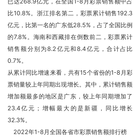
已达268.9亿元，在全国1-8月彩票销售额中占
比10.8%。浙江排名第二，彩票累计销售192.3
亿元，比第一名的广东低28.5%，占了全国比例
的7.8%。海南和西藏排在倒数前二，彩票累计
销售额分别为8.2亿元和8.4亿元，合计占比
0.7%。
从累计同比增速来看，共有15个省份的1-8月彩
票销量较上年同期出现增长。其中，累计销售额
增加额最多的地区是广东，较上年同期增加了
23.4亿元；增幅最大的是新疆，同比增长
32.3%。
2022年1-8月全国各省市彩票销售额排行榜