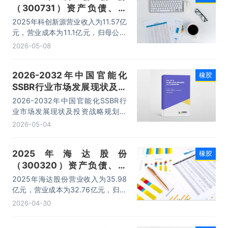
（300731）资产负债、营
收、成本利润及主营产品（散
2025年科创新源营业收入为11.57亿
热金属结构件、汽车密封条、
元，营业成本为11.1亿元，归母公司
绝缘防火材料）数据统计
净利润为3560.96万元，总资产为
2026-05-08
13.24亿元，净资产为6.18亿元。
2026-2032年中国官能化
橡胶
SSBR行业市场发展现状及投
资战略规划报告
2026-2032年中国官能化SSBR行
业市场发展现状及投资战略规划报
告，主要包括重点企业及竞争格局、
2026-05-04
投资环境分析、发展预测及投资前景
分析、投资建议及观点等内容。
2025年海达股份
橡胶
（300320）资产负债、营
收、成本利润及主营产品（汽
2025年海达股份营业收入为35.98
车用产品、轨道交通用产品、
亿元，营业成本为32.76亿元，归母
轻量化铝制品）数据统计
公司净利润为2.32亿元，总资产为
2026-04-30
37.97亿元，净资产为25.32亿元。