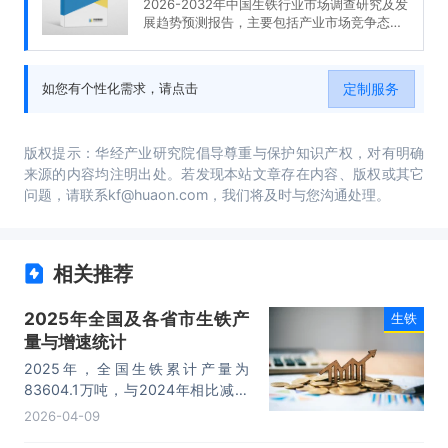
2026-2032年中国生铁行业市场调查研究及发
展趋势预测报告，主要包括产业市场竞争态势
分析、典型企业竞争性财务数据分析、发展趋
势预测分析、投资机会与风险分析等内容。
定制服务
如您有个性化需求，请点击
版权提示：华经产业研究院倡导尊重与保护知识产权，对有明确
来源的内容均注明出处。若发现本站文章存在内容、版权或其它
问题，请联系kf@huaon.com，我们将及时与您沟通处理。
相关推荐
2025年全国及各省市生铁产
生铁
量与增速统计
2025年，全国生铁累计产量为
83604.1万吨，与2024年相比减少
了1569.6万吨，产量累计同比下降
2026-04-09
3%；2025年月均产量为6967.01万