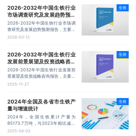
吨。
2026-2032年中国生铁行业
生铁
市场调查研究及发展趋势预测
报告
2026-2032年中国生铁行业市场调
查研究及发展趋势预测报告，主要包
括产业市场竞争态势分析、典型企业
2026-03-12
竞争性财务数据分析、发展趋势预测
分析、投资机会与风险分析等内容。
2026-2032年中国生铁行业
生铁
发展前景展望及投资战略咨询
报告
2026-2032年中国生铁行业发展前
景展望及投资战略咨询报告，主要包
括重点企业经营状况分析、投资分析
2025-11-27
与趋势预测、投资战略研究、发展策
略及投资建议等内容。
2024年全国及各省市生铁产
生铁
量与增速统计
2024年，全国生铁累计产量为
85173.7万吨，与2023年相比减少
了1927.6万吨，产量累计同比下降
2025-04-03
2.3%；2024年月均产量为7097.81