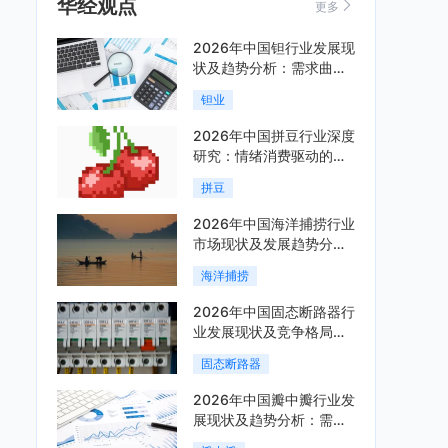
华经观点
更多
2026年中国钽行业发展现
状及趋势分析：需求曲线
陡峭与供给曲线平缓的博
钽业
弈加剧「图」
2026年中国拼豆行业深度
研究：情绪消费驱动的新
兴手工赛道「图」
拼豆
2026年中国海洋捕捞行业
市场现状及发展趋势分
析：科技赋能与智能化转
海洋捕捞
型加速「图」
2026年中国固态断路器行
业发展现状及竞争格局分
析：国际巨头领跑技术，
固态断路器
国内企业加速追赶「图」
2026年中国瓣中瓣行业发
展现状及趋势分析：需求
可持续释放，市场发展前