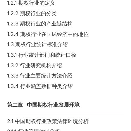
1.2.1 期权行业的定义
1.2.2 期权行业的分类
1.2.3 期权行业的产业链结构
1.2.4 期权行业在国民经济中的地位
1.3 期权行业统计标准介绍
1.3.1 行业统计部门和统计口径
1.3.2 行业研究机构介绍
1.3.3 行业主要统计方法介绍
1.3.4 行业涵盖数据种类介绍
第二章
中国期权行业发展环境
2.1 中国期权行业政策法律环境分析