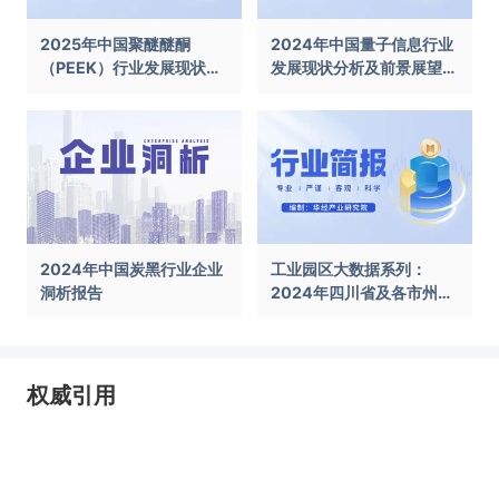
2025年中国聚醚醚酮
2024年中国量子信息行业
（PEEK）行业发展现状及
发展现状分析及前景展望报
前景展望报告
告
2024年中国炭黑行业企业
工业园区大数据系列：
洞析报告
2024年四川省及各市州工
业园区全景洞析报告
权威引用