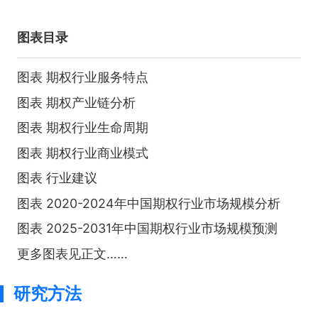
图表目录
图表 期权行业服务特点
图表 期权产业链分析
图表 期权行业生命周期
图表 期权行业商业模式
图表 行业建议
图表 2020-2024年中国期权行业市场规模分析
图表 2025-2031年中国期权行业市场规模预测
更多图表见正文……
研究方法