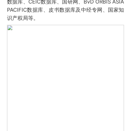
数据库、CEIC数据库、国研网、BvD ORBIS ASIA
PACIFIC数据库、皮书数据库及中经专网、国家知
识产权局等。