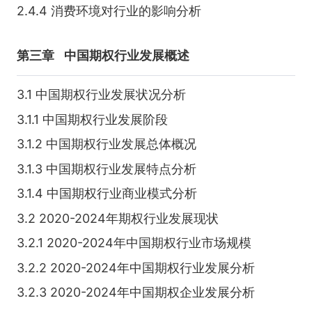
2.4.4 消费环境对行业的影响分析
第三章
中国期权行业发展概述
3.1 中国期权行业发展状况分析
3.1.1 中国期权行业发展阶段
3.1.2 中国期权行业发展总体概况
3.1.3 中国期权行业发展特点分析
3.1.4 中国期权行业商业模式分析
3.2 2020-2024年期权行业发展现状
3.2.1 2020-2024年中国期权行业市场规模
3.2.2 2020-2024年中国期权行业发展分析
3.2.3 2020-2024年中国期权企业发展分析