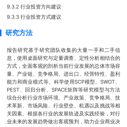
9.3.2 行业投资方向建议
9.3.3 行业投资方式建议
研究方法
报告研究基于研究团队收集的大量一手和二手信
息，使用桌面研究与定量调查、定性分析相结合的
方式，全面客观的剖析当前行业发展的总体市场容
量、产业链、竞争格局、进出口、经营特性、盈利
能力和商业模式等。科学使用SCP模型、SWOT、
PEST、回归分析、SPACE矩阵等研究模型与方法
综合分析行业市场环境、产业政策、竞争格局、技
术革新、市场风险、行业壁垒、机遇以及挑战等相
关因素。根据各行业的发展轨迹及实践经验，对行
业未来的发展趋势做出客观预判，助力企业商业决