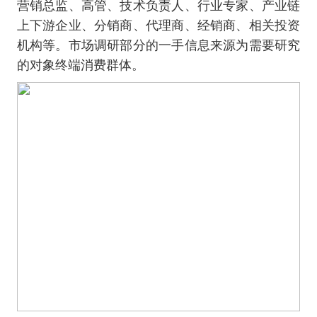
营销总监、高管、技术负责人、行业专家、产业链
上下游企业、分销商、代理商、经销商、相关投资
机构等。市场调研部分的一手信息来源为需要研究
的对象终端消费群体。