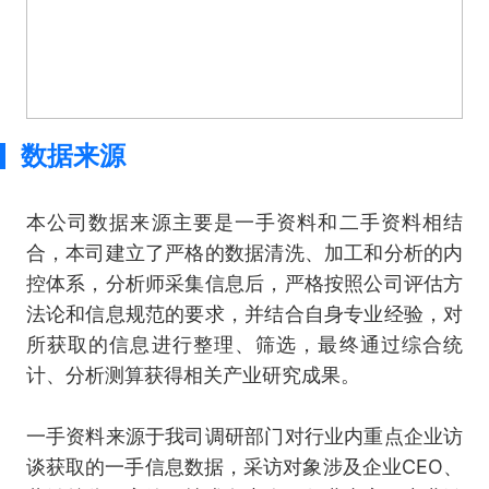
数据来源
本公司数据来源主要是一手资料和二手资料相结
合，本司建立了严格的数据清洗、加工和分析的内
控体系，分析师采集信息后，严格按照公司评估方
法论和信息规范的要求，并结合自身专业经验，对
所获取的信息进行整理、筛选，最终通过综合统
计、分析测算获得相关产业研究成果。
一手资料来源于我司调研部门对行业内重点企业访
谈获取的一手信息数据，采访对象涉及企业CEO、