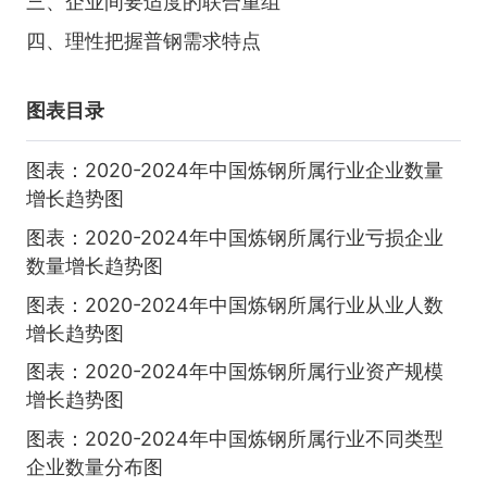
三、企业间要适度的联合重组
四、理性把握普钢需求特点
图表目录
图表：2020-2024年中国炼钢所属行业企业数量
增长趋势图
图表：2020-2024年中国炼钢所属行业亏损企业
数量增长趋势图
图表：2020-2024年中国炼钢所属行业从业人数
增长趋势图
图表：2020-2024年中国炼钢所属行业资产规模
增长趋势图
图表：2020-2024年中国炼钢所属行业不同类型
企业数量分布图