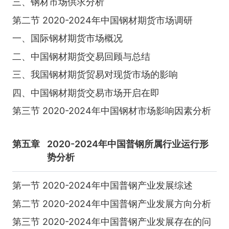
三、钢材市场供求分析
第二节 2020-2024年中国钢材期货市场调研
一、国际钢材期货市场概况
二、中国钢材期货交易回顾与总结
三、我国钢材期货贸易对现货市场的影响
四、中国钢材期货交易市场开启在即
第三节 2020-2024年中国钢材市场影响因素分析
第五章
2020-2024年中国普钢所属行业运行形
势分析
第一节 2020-2024年中国普钢产业发展综述
第二节 2020-2024年中国普钢产业发展方向分析
第三节 2020-2024年中国普钢产业发展存在的问