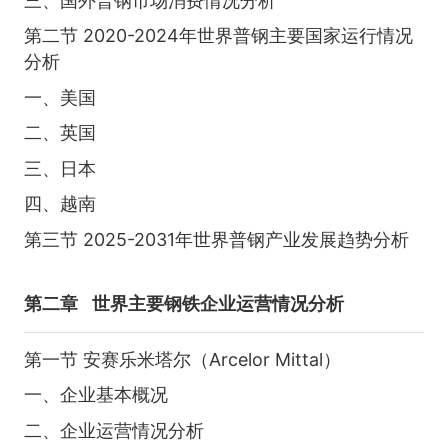
三、国外普钢市场消费情况分析
第二节 2020-2024年世界普钢主要国家运行情况
分析
一、美国
二、英国
三、日本
四、越南
第三节 2025-2031年世界普钢产业发展趋势分析
第二章
世界主要钢铁企业运营情况分析
第一节 安赛乐米塔尔（Arcelor Mittal）
一、企业基本概况
二、企业运营情况分析