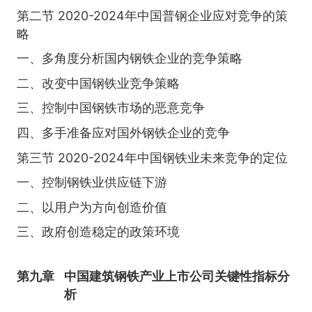
第二节 2020-2024年中国普钢企业应对竞争的策
略
一、多角度分析国内钢铁企业的竞争策略
二、改变中国钢铁业竞争策略
三、控制中国钢铁市场的恶意竞争
四、多手准备应对国外钢铁企业的竞争
第三节 2020-2024年中国钢铁业未来竞争的定位
一、控制钢铁业供应链下游
二、以用户为方向创造价值
三、政府创造稳定的政策环境
第九章
中国建筑钢铁产业上市公司关键性指标分
析