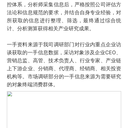
控体系，分析师采集信息后，严格按照公司评估方
法论和信息规范的要求，并结合自身专业经验，对
所获取的信息进行整理、筛选，最终通过综合统
计、分析测算获得相关产业研究成果。
一手资料来源于我司调研部门对行业内重点企业访
谈获取的一手信息数据，采访对象涉及企业CEO、
营销总监、高管、技术负责人、行业专家、产业链
上下游企业、分销商、代理商、经销商、相关投资
机构等。市场调研部分的一手信息来源为需要研究
的对象终端消费群体。