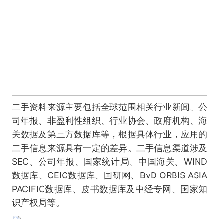
二手资料来源主要包括全球范围相关行业新闻、公
司年报、非盈利性组织、行业协会、政府机构、海
关数据及第三方数据库等，根据具体行业，应用的
二手信息来源具有一定的差异。二手信息渠道涉及
SEC、公司年报、国家统计局、中国海关、WIND
数据库、CEIC数据库、国研网、BvD ORBIS ASIA
PACIFIC数据库、皮书数据库及中经专网、国家知
识产权局等。