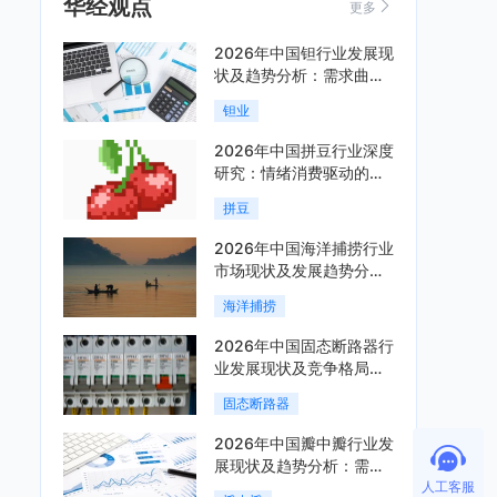
华经观点
更多
2026年中国钽行业发展现
状及趋势分析：需求曲线
陡峭与供给曲线平缓的博
钽业
弈加剧「图」
2026年中国拼豆行业深度
研究：情绪消费驱动的新
兴手工赛道「图」
拼豆
2026年中国海洋捕捞行业
市场现状及发展趋势分
析：科技赋能与智能化转
海洋捕捞
型加速「图」
2026年中国固态断路器行
业发展现状及竞争格局分
析：国际巨头领跑技术，
固态断路器
国内企业加速追赶「图」
2026年中国瓣中瓣行业发
展现状及趋势分析：需求
人工客服
可持续释放，市场发展前