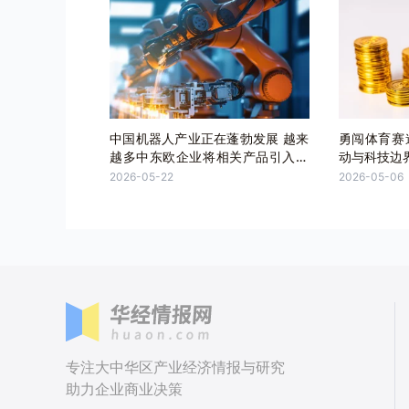
中国机器人产业正在蓬勃发展 越来
勇闯体育赛
越多中东欧企业将相关产品引入当
动与科技边
地市场
2026-05-22
2026-05-06
专注大中华区产业经济情报与研究
助力企业商业决策