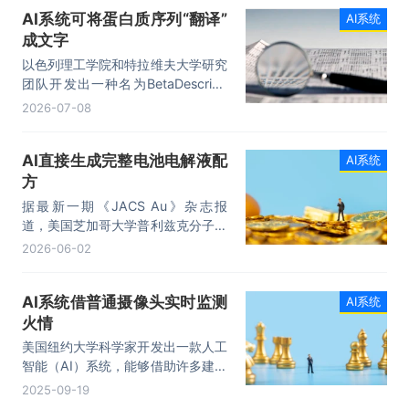
AI系统可将蛋白质序列“翻译”
AI系统
成文字
以色列理工学院和特拉维夫大学研究
团队开发出一种名为BetaDescribe
的AI系统，可将蛋白质序列“翻译”成
2026-07-08
文字，自动生成对蛋白质功能、特性
等信息的描述，为理解蛋白质功能开
AI直接生成完整电池电解液配
AI系统
辟了新路径，有望加速药物研发和新
方
材料设计。相关成果发表于最新一期
《美国国家科学院院刊》。
据最新一期《JACS Au》杂志报
道，美国芝加哥大学普利兹克分子工
程学院研究团队开发出一种生成式AI
2026-06-02
系统，可直接生成完整的电池电解液
配方，而不仅是寻找单个候选分子。
AI系统借普通摄像头实时监测
AI系统
火情
美国纽约大学科学家开发出一款人工
智能（AI）系统，能够借助许多建筑
中已有的普通安防摄像头，实时检测
2025-09-19
火焰与烟雾，显著提升火灾防控能