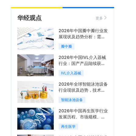
华经观点
更多
2026年中国瓣中瓣行业发
展现状及趋势分析：需求
可持续释放，市场发展前
瓣中瓣
景良好「图」
2026年中国IVL介入器械
行业：国产产品陆续获
批，市场将进入持续高增
IVL介入器械
长阶段「图」
2026年全球智能泳池设备
行业现状及趋势，技术端
朝着系统集成、绿色节能
智能泳池设备
方向迭代「图」
2026年中国再生医学行业
发展历程、市场规模、相
关政策、产业链、竞争格
再生医学
局及发展潜力分析「图」