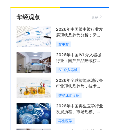
华经观点
更多
2026年中国瓣中瓣行业发
展现状及趋势分析：需求
可持续释放，市场发展前
瓣中瓣
景良好「图」
2026年中国IVL介入器械
行业：国产产品陆续获
批，市场将进入持续高增
IVL介入器械
长阶段「图」
2026年全球智能泳池设备
行业现状及趋势，技术端
朝着系统集成、绿色节能
智能泳池设备
方向迭代「图」
2026年中国再生医学行业
发展历程、市场规模、相
关政策、产业链、竞争格
再生医学
局及发展潜力分析「图」