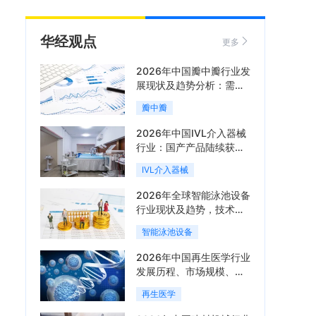
华经观点
更多
2026年中国瓣中瓣行业发
展现状及趋势分析：需求
可持续释放，市场发展前
瓣中瓣
景良好「图」
2026年中国IVL介入器械
行业：国产产品陆续获
批，市场将进入持续高增
IVL介入器械
长阶段「图」
2026年全球智能泳池设备
行业现状及趋势，技术端
朝着系统集成、绿色节能
智能泳池设备
方向迭代「图」
2026年中国再生医学行业
发展历程、市场规模、相
关政策、产业链、竞争格
再生医学
局及发展潜力分析「图」