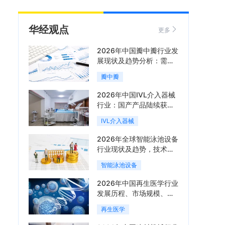
华经观点
更多
2026年中国瓣中瓣行业发
展现状及趋势分析：需求
可持续释放，市场发展前
瓣中瓣
景良好「图」
2026年中国IVL介入器械
行业：国产产品陆续获
批，市场将进入持续高增
IVL介入器械
长阶段「图」
2026年全球智能泳池设备
行业现状及趋势，技术端
朝着系统集成、绿色节能
智能泳池设备
方向迭代「图」
2026年中国再生医学行业
发展历程、市场规模、相
关政策、产业链、竞争格
再生医学
局及发展潜力分析「图」