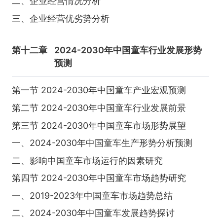
二、企业经营情况分析
三、企业经营优劣势分析
第十二章
2024-2030年中国童车行业发展形势
预测
第一节 2024-2030年中国童车产业宏观预测
第二节 2024-2030年中国童车行业发展前景
第三节 2024-2030年中国童车市场形势展望
一、2024-2030年中国童车生产形势分析预测
二、影响中国童车市场运行的因素研究
第四节 2024-2030年中国童车市场趋势研究
一、2019-2023年中国童车市场趋势总结
二、2024-2030年中国童车发展趋势探讨