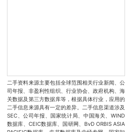
二手资料来源主要包括全球范围相关行业新闻、公
司年报、非盈利性组织、行业协会、政府机构、海
关数据及第三方数据库等，根据具体行业，应用的
二手信息来源具有一定的差异。二手信息渠道涉及
SEC、公司年报、国家统计局、中国海关、WIND
数据库、CEIC数据库、国研网、BvD ORBIS ASIA