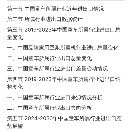
第一节 中国童车所属行业近年进出口情况
第二节 所属行业进出口数据统计
第三节 2019-2023年中国童车所属行业进出口总
量变化
一、中国品牌家用豆浆所属机行业进口总量变化
二、中国童车所属行业出口总量变化
三、中国童车所属行业进出口差量变动情况
第四节 2019-2023年中国童车所属行业进出口结
构变化
一、中国童车所属行业进口来源情况分析
二、中国童车所属行业出口去向分析
第五节 2024-2030年中国童车所属行业进出口态
势展望