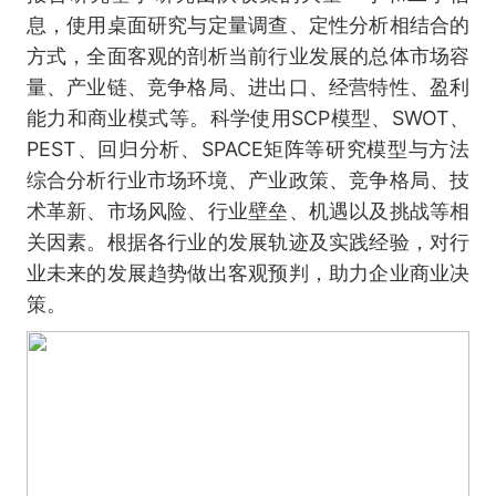
息，使用桌面研究与定量调查、定性分析相结合的
方式，全面客观的剖析当前行业发展的总体市场容
量、产业链、竞争格局、进出口、经营特性、盈利
能力和商业模式等。科学使用SCP模型、SWOT、
PEST、回归分析、SPACE矩阵等研究模型与方法
综合分析行业市场环境、产业政策、竞争格局、技
术革新、市场风险、行业壁垒、机遇以及挑战等相
关因素。根据各行业的发展轨迹及实践经验，对行
业未来的发展趋势做出客观预判，助力企业商业决
策。