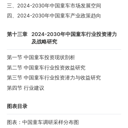
三、2024-2030年中国童车市场发展空间
四、2024-2030年中国童车产业政策趋向
第十三章
2024-2030年中国童车行业投资潜力
及战略研究
第一节 中国童车投资现状剖析
第二节 中国童车行业投资效益研究
第三节 中国童车行业投资潜力与收益研究
第四节 行业建议
图表目录
图表：中国童车调研采样分布图