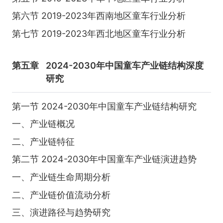
第六节 2019-2023年西南地区童车行业分析
第七节 2019-2023年西北地区童车行业分析
第五章
2024-2030年中国童车产业链结构深度
研究
第一节 2024-2030年中国童车产业链结构研究
一、产业链概况
二、产业链特征
第二节 2024-2030年中国童车产业链演进趋势
一、产业链生命周期分析
二、产业链价值流动分析
三、演进路径与趋势研究