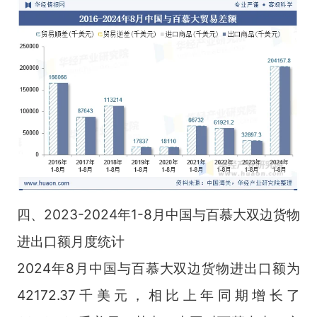
四、2023-2024年1-8月中国与百慕大双边货物
进出口额月度统计
2024年8月中国与百慕大双边货物进出口额为
42172.37千美元，相比上年同期增长了