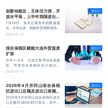
元，同比增长1.7%；进口4218.8亿
元，同比增长18.5%。进出口规模和
创新动能足，主体活力强，开
进出口
进口规模均创历史同期新高，外贸运
放水平高，上半年我国进出口
行呈现“稳中有进，进中提质”的良好
态势。
规模首次突破25万亿元
7月14日，海关总署发布的数据显
示，今年以来，我国外贸增势强劲、
走势稳健。据海关统计，今年上半
2026-07-15
年，我国货物贸易进出口25.47万亿
元，同比增长16.9%。其中，出口
综合保税区赋能大连外贸提质
进出口
14.73万亿元，增长13.4%，进口
扩容
10.74万亿元，增长22.1%。
今年1—5月，大连大窑湾综合保税
区、湾里综合保税区合计进出口
332.22亿元，同比增长21%，占大
2026-07-13
连市外贸总值的16.2%，综合保税区
已成为服务大连外贸发展的重要平
2026年4月井冈山综合保税
进出口
台。
区进出口总额及进出口差额统
计分析
2026年4月井冈山综合保税区进出
口总额为3628.99万美元，其中：
出口额为1562.95万美元，进口额为