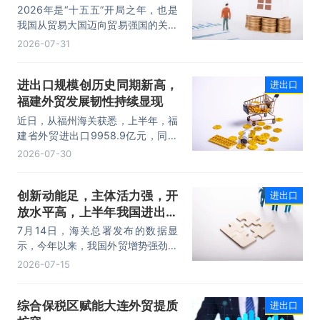
量稳步攀升
2026年是“十五五”开局之年，也是
我国从贸易大国迈向贸易强国的关键
时期。上半年，我国进出口规模历史
2026-07-31
性突破25万亿元，实现良好开局。
其中，以集成电路、新能源、机电产
进出口规模创历史同期新高，
进出口
品为代表的高附加值产品出口占比显
福建外贸发展韧性持续显现
著提升，成为外贸提质增效的核心引
擎，为加快建设贸易强国注入了强劲
近日，从福州海关获悉，上半年，福
动力。
建省外贸进出口9958.9亿元，同比
增长8.2%。其中，出口5740.1亿
2026-07-30
元，同比增长1.7%；进口4218.8亿
元，同比增长18.5%。进出口规模和
创新动能足，主体活力强，开
进出口
进口规模均创历史同期新高，外贸运
放水平高，上半年我国进出口
行呈现“稳中有进，进中提质”的良好
态势。
规模首次突破25万亿元
7月14日，海关总署发布的数据显
示，今年以来，我国外贸增势强劲、
走势稳健。据海关统计，今年上半
2026-07-15
年，我国货物贸易进出口25.47万亿
元，同比增长16.9%。其中，出口
综合保税区赋能大连外贸提质
进出口
14.73万亿元，增长13.4%，进口