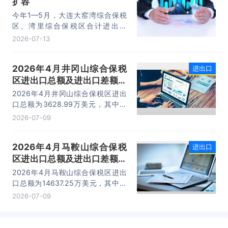
扩容
10.74万亿元，增长22.1%。
今年1—5月，大连大窑湾综合保税
区、湾里综合保税区合计进出口
332.22亿元，同比增长21%，占大
2026-07-13
连市外贸总值的16.2%，综合保税区
已成为服务大连外贸发展的重要平
2026年4月井冈山综合保税
进出口
台。
区进出口总额及进出口差额统
计分析
2026年4月井冈山综合保税区进出
口总额为3628.99万美元，其中：
出口额为1562.95万美元，进口额为
2026-07-09
2066.04万美元，进出口差额
为-503.09万美元。
2026年4月马鞍山综合保税
进出口
区进出口总额及进出口差额统
计分析
2026年4月马鞍山综合保税区进出
口总额为14637.25万美元，其中：
出口额为14365.71万美元，进口额
2026-07-09
为271.54万美元，进出口差额为
14094.17万美元。