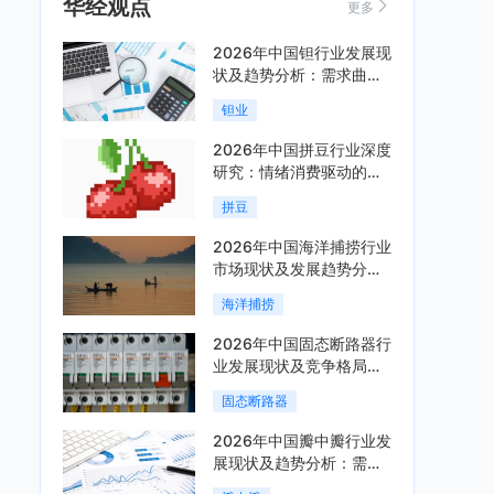
华经观点
更多
2026年中国钽行业发展现
状及趋势分析：需求曲线
陡峭与供给曲线平缓的博
钽业
弈加剧「图」
2026年中国拼豆行业深度
研究：情绪消费驱动的新
兴手工赛道「图」
拼豆
2026年中国海洋捕捞行业
市场现状及发展趋势分
析：科技赋能与智能化转
海洋捕捞
型加速「图」
2026年中国固态断路器行
业发展现状及竞争格局分
析：国际巨头领跑技术，
固态断路器
国内企业加速追赶「图」
2026年中国瓣中瓣行业发
展现状及趋势分析：需求
可持续释放，市场发展前