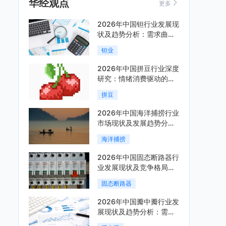
华经观点
更多
2026年中国钽行业发展现
状及趋势分析：需求曲线
陡峭与供给曲线平缓的博
钽业
弈加剧「图」
2026年中国拼豆行业深度
研究：情绪消费驱动的新
兴手工赛道「图」
拼豆
2026年中国海洋捕捞行业
市场现状及发展趋势分
析：科技赋能与智能化转
海洋捕捞
型加速「图」
2026年中国固态断路器行
业发展现状及竞争格局分
析：国际巨头领跑技术，
固态断路器
国内企业加速追赶「图」
2026年中国瓣中瓣行业发
展现状及趋势分析：需求
可持续释放，市场发展前