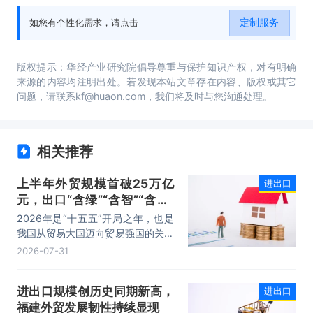
前景分析与预测，2020-2025年中国进出口贸
易行业投资风险与营销分析，2020-2025年中
定制服务
如您有个性化需求，请点击
国进出口贸易行业发展战略及规划建议。
版权提示：华经产业研究院倡导尊重与保护知识产权，对有明确
来源的内容均注明出处。若发现本站文章存在内容、版权或其它
问题，请联系kf@huaon.com，我们将及时与您沟通处理。
相关推荐
上半年外贸规模首破25万亿
进出口
元，出口“含绿”“含智”“含新”
量稳步攀升
2026年是“十五五”开局之年，也是
我国从贸易大国迈向贸易强国的关键
时期。上半年，我国进出口规模历史
2026-07-31
性突破25万亿元，实现良好开局。
其中，以集成电路、新能源、机电产
进出口规模创历史同期新高，
进出口
品为代表的高附加值产品出口占比显
福建外贸发展韧性持续显现
著提升，成为外贸提质增效的核心引