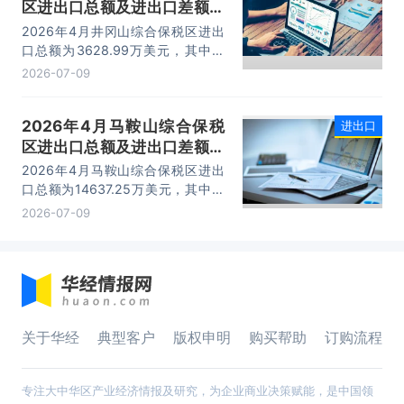
区进出口总额及进出口差额统
计分析
2026年4月井冈山综合保税区进出
口总额为3628.99万美元，其中：
出口额为1562.95万美元，进口额为
2026-07-09
2066.04万美元，进出口差额
为-503.09万美元。
2026年4月马鞍山综合保税
进出口
区进出口总额及进出口差额统
计分析
2026年4月马鞍山综合保税区进出
口总额为14637.25万美元，其中：
出口额为14365.71万美元，进口额
2026-07-09
为271.54万美元，进出口差额为
14094.17万美元。
关于华经
典型客户
版权申明
购买帮助
订购流程
专注大中华区产业经济情报及研究，为企业商业决策赋能，是中国领