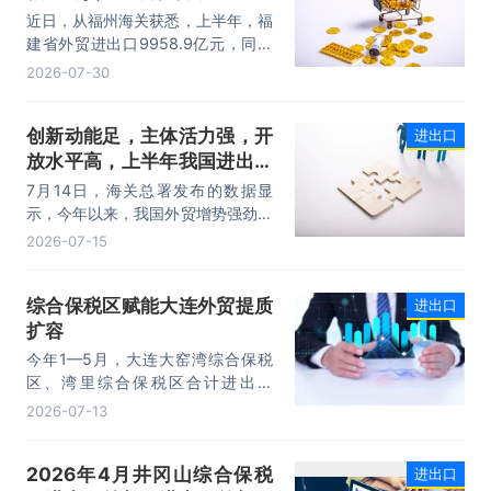
擎，为加快建设贸易强国注入了强劲
近日，从福州海关获悉，上半年，福
动力。
建省外贸进出口9958.9亿元，同比
增长8.2%。其中，出口5740.1亿
2026-07-30
元，同比增长1.7%；进口4218.8亿
元，同比增长18.5%。进出口规模和
创新动能足，主体活力强，开
进出口
进口规模均创历史同期新高，外贸运
放水平高，上半年我国进出口
行呈现“稳中有进，进中提质”的良好
态势。
规模首次突破25万亿元
7月14日，海关总署发布的数据显
示，今年以来，我国外贸增势强劲、
走势稳健。据海关统计，今年上半
2026-07-15
年，我国货物贸易进出口25.47万亿
元，同比增长16.9%。其中，出口
综合保税区赋能大连外贸提质
进出口
14.73万亿元，增长13.4%，进口
扩容
10.74万亿元，增长22.1%。
今年1—5月，大连大窑湾综合保税
区、湾里综合保税区合计进出口
332.22亿元，同比增长21%，占大
2026-07-13
连市外贸总值的16.2%，综合保税区
已成为服务大连外贸发展的重要平
2026年4月井冈山综合保税
进出口
台。