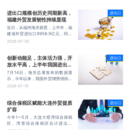
性突破25万亿元，实现良好开局。
其中，以集成电路、新能源、机电产
进出口规模创历史同期新高，
进出口
品为代表的高附加值产品出口占比显
福建外贸发展韧性持续显现
著提升，成为外贸提质增效的核心引
擎，为加快建设贸易强国注入了强劲
近日，从福州海关获悉，上半年，福
动力。
建省外贸进出口9958.9亿元，同比
增长8.2%。其中，出口5740.1亿
2026-07-30
元，同比增长1.7%；进口4218.8亿
元，同比增长18.5%。进出口规模和
创新动能足，主体活力强，开
进出口
进口规模均创历史同期新高，外贸运
放水平高，上半年我国进出口
行呈现“稳中有进，进中提质”的良好
态势。
规模首次突破25万亿元
7月14日，海关总署发布的数据显
示，今年以来，我国外贸增势强劲、
走势稳健。据海关统计，今年上半
2026-07-15
年，我国货物贸易进出口25.47万亿
元，同比增长16.9%。其中，出口
综合保税区赋能大连外贸提质
进出口
14.73万亿元，增长13.4%，进口
扩容
10.74万亿元，增长22.1%。
今年1—5月，大连大窑湾综合保税
区、湾里综合保税区合计进出口
332.22亿元，同比增长21%，占大