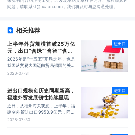
来源的内容均注明出处。若发现本站文章存在内容、版权或其它
问题，请联系kf@huaon.com，我们将及时与您沟通处理。
相关推荐
上半年外贸规模首破25万亿
进出口
元，出口“含绿”“含智”“含新”
量稳步攀升
2026年是“十五五”开局之年，也是
我国从贸易大国迈向贸易强国的关键
时期。上半年，我国进出口规模历史
2026-07-31
性突破25万亿元，实现良好开局。
其中，以集成电路、新能源、机电产
进出口规模创历史同期新高，
进出口
品为代表的高附加值产品出口占比显
福建外贸发展韧性持续显现
著提升，成为外贸提质增效的核心引
擎，为加快建设贸易强国注入了强劲
近日，从福州海关获悉，上半年，福
动力。
建省外贸进出口9958.9亿元，同比
增长8.2%。其中，出口5740.1亿
2026-07-30
元，同比增长1.7%；进口4218.8亿
元，同比增长18.5%。进出口规模和