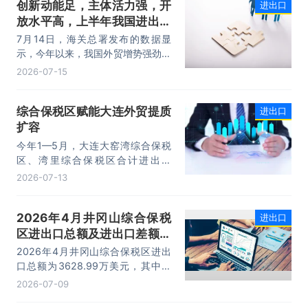
创新动能足，主体活力强，开
进出口
进口规模均创历史同期新高，外贸运
放水平高，上半年我国进出口
行呈现“稳中有进，进中提质”的良好
态势。
规模首次突破25万亿元
7月14日，海关总署发布的数据显
示，今年以来，我国外贸增势强劲、
走势稳健。据海关统计，今年上半
2026-07-15
年，我国货物贸易进出口25.47万亿
元，同比增长16.9%。其中，出口
综合保税区赋能大连外贸提质
进出口
14.73万亿元，增长13.4%，进口
扩容
10.74万亿元，增长22.1%。
今年1—5月，大连大窑湾综合保税
区、湾里综合保税区合计进出口
332.22亿元，同比增长21%，占大
2026-07-13
连市外贸总值的16.2%，综合保税区
已成为服务大连外贸发展的重要平
2026年4月井冈山综合保税
进出口
台。
区进出口总额及进出口差额统
计分析
2026年4月井冈山综合保税区进出
口总额为3628.99万美元，其中：
出口额为1562.95万美元，进口额为
2026-07-09
2066.04万美元，进出口差额