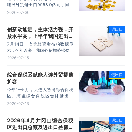
动力。
建省外贸进出口9958.9亿元，同比
增长8.2%。其中，出口5740.1亿
2026-07-30
元，同比增长1.7%；进口4218.8亿
元，同比增长18.5%。进出口规模和
创新动能足，主体活力强，开
进出口
进口规模均创历史同期新高，外贸运
放水平高，上半年我国进出口
行呈现“稳中有进，进中提质”的良好
态势。
规模首次突破25万亿元
7月14日，海关总署发布的数据显
示，今年以来，我国外贸增势强劲、
走势稳健。据海关统计，今年上半
2026-07-15
年，我国货物贸易进出口25.47万亿
元，同比增长16.9%。其中，出口
综合保税区赋能大连外贸提质
进出口
14.73万亿元，增长13.4%，进口
扩容
10.74万亿元，增长22.1%。
今年1—5月，大连大窑湾综合保税
区、湾里综合保税区合计进出口
332.22亿元，同比增长21%，占大
2026-07-13
连市外贸总值的16.2%，综合保税区
已成为服务大连外贸发展的重要平
2026年4月井冈山综合保税
进出口
台。
区进出口总额及进出口差额统