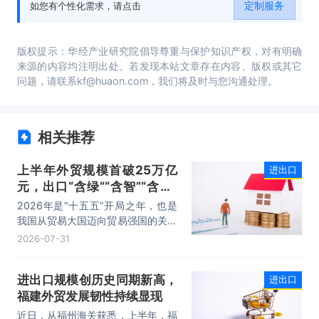
定制服务
如您有个性化需求，请点击
国进出口贸易行业发展战略及规划建议。
版权提示：华经产业研究院倡导尊重与保护知识产权，对有明确
来源的内容均注明出处。若发现本站文章存在内容、版权或其它
问题，请联系kf@huaon.com，我们将及时与您沟通处理。
相关推荐
上半年外贸规模首破25万亿
进出口
元，出口“含绿”“含智”“含新”
量稳步攀升
2026年是“十五五”开局之年，也是
我国从贸易大国迈向贸易强国的关键
时期。上半年，我国进出口规模历史
2026-07-31
性突破25万亿元，实现良好开局。
其中，以集成电路、新能源、机电产
进出口规模创历史同期新高，
进出口
品为代表的高附加值产品出口占比显
福建外贸发展韧性持续显现
著提升，成为外贸提质增效的核心引
擎，为加快建设贸易强国注入了强劲
近日，从福州海关获悉，上半年，福