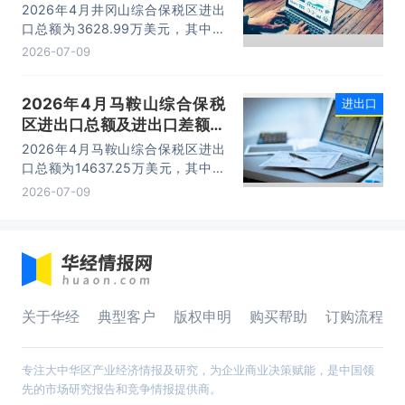
计分析
2026年4月井冈山综合保税区进出
口总额为3628.99万美元，其中：
出口额为1562.95万美元，进口额为
2026-07-09
2066.04万美元，进出口差额
为-503.09万美元。
2026年4月马鞍山综合保税
进出口
区进出口总额及进出口差额统
计分析
2026年4月马鞍山综合保税区进出
口总额为14637.25万美元，其中：
出口额为14365.71万美元，进口额
2026-07-09
为271.54万美元，进出口差额为
14094.17万美元。
关于华经
典型客户
版权申明
购买帮助
订购流程
专注大中华区产业经济情报及研究，为企业商业决策赋能，是中国领
先的市场研究报告和竞争情报提供商。