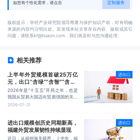
定制服务
如您有个性化需求，请点击
国进出口贸易行业发展战略及规划建议。
版权提示：华经产业研究院倡导尊重与保护知识产权，对有明确
来源的内容均注明出处。若发现本站文章存在内容、版权或其它
问题，请联系kf@huaon.com，我们将及时与您沟通处理。
相关推荐
上半年外贸规模首破25万亿
进出口
元，出口“含绿”“含智”“含新”
量稳步攀升
2026年是“十五五”开局之年，也是
我国从贸易大国迈向贸易强国的关键
时期。上半年，我国进出口规模历史
2026-07-31
性突破25万亿元，实现良好开局。
其中，以集成电路、新能源、机电产
进出口规模创历史同期新高，
进出口
品为代表的高附加值产品出口占比显
福建外贸发展韧性持续显现
著提升，成为外贸提质增效的核心引
擎，为加快建设贸易强国注入了强劲
近日，从福州海关获悉，上半年，福