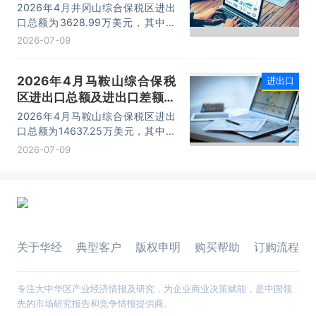
计分析
2026年4月井冈山综合保税区进出
口总额为3628.99万美元，其中：
出口额为1562.95万美元，进口额为
2026-07-09
2066.04万美元，进出口差额
为-503.09万美元。
2026年4月马鞍山综合保税
进出口
区进出口总额及进出口差额统
计分析
2026年4月马鞍山综合保税区进出
口总额为14637.25万美元，其中：
出口额为14365.71万美元，进口额
2026-07-09
为271.54万美元，进出口差额为
14094.17万美元。
关于华经
典型客户
版权申明
购买帮助
订购流程
专注大中华区产业经济情报及研究，为企业商业决策赋能，是中国领
先的市场研究报告和竞争情报提供商。