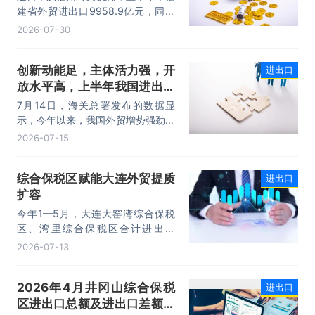
动力。
建省外贸进出口9958.9亿元，同比
增长8.2%。其中，出口5740.1亿
2026-07-30
元，同比增长1.7%；进口4218.8亿
元，同比增长18.5%。进出口规模和
创新动能足，主体活力强，开
进出口
进口规模均创历史同期新高，外贸运
放水平高，上半年我国进出口
行呈现“稳中有进，进中提质”的良好
态势。
规模首次突破25万亿元
7月14日，海关总署发布的数据显
示，今年以来，我国外贸增势强劲、
走势稳健。据海关统计，今年上半
2026-07-15
年，我国货物贸易进出口25.47万亿
元，同比增长16.9%。其中，出口
综合保税区赋能大连外贸提质
进出口
14.73万亿元，增长13.4%，进口
扩容
10.74万亿元，增长22.1%。
今年1—5月，大连大窑湾综合保税
区、湾里综合保税区合计进出口
332.22亿元，同比增长21%，占大
2026-07-13
连市外贸总值的16.2%，综合保税区
已成为服务大连外贸发展的重要平
2026年4月井冈山综合保税
进出口
台。
区进出口总额及进出口差额统