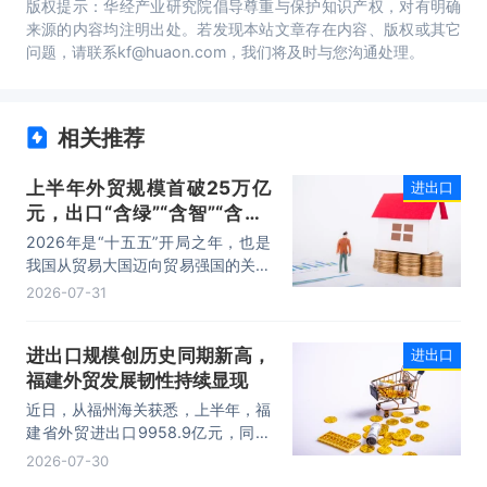
版权提示：华经产业研究院倡导尊重与保护知识产权，对有明确
来源的内容均注明出处。若发现本站文章存在内容、版权或其它
问题，请联系kf@huaon.com，我们将及时与您沟通处理。
相关推荐
上半年外贸规模首破25万亿
进出口
元，出口“含绿”“含智”“含新”
量稳步攀升
2026年是“十五五”开局之年，也是
我国从贸易大国迈向贸易强国的关键
时期。上半年，我国进出口规模历史
2026-07-31
性突破25万亿元，实现良好开局。
其中，以集成电路、新能源、机电产
进出口规模创历史同期新高，
进出口
品为代表的高附加值产品出口占比显
福建外贸发展韧性持续显现
著提升，成为外贸提质增效的核心引
擎，为加快建设贸易强国注入了强劲
近日，从福州海关获悉，上半年，福
动力。
建省外贸进出口9958.9亿元，同比
增长8.2%。其中，出口5740.1亿
2026-07-30
元，同比增长1.7%；进口4218.8亿