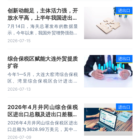
元，同比增长18.5%。进出口规模和
创新动能足，主体活力强，开
进出口
进口规模均创历史同期新高，外贸运
放水平高，上半年我国进出口
行呈现“稳中有进，进中提质”的良好
态势。
规模首次突破25万亿元
7月14日，海关总署发布的数据显
示，今年以来，我国外贸增势强劲、
走势稳健。据海关统计，今年上半
2026-07-15
年，我国货物贸易进出口25.47万亿
元，同比增长16.9%。其中，出口
综合保税区赋能大连外贸提质
进出口
14.73万亿元，增长13.4%，进口
扩容
10.74万亿元，增长22.1%。
今年1—5月，大连大窑湾综合保税
区、湾里综合保税区合计进出口
332.22亿元，同比增长21%，占大
2026-07-13
连市外贸总值的16.2%，综合保税区
已成为服务大连外贸发展的重要平
2026年4月井冈山综合保税
进出口
台。
区进出口总额及进出口差额统
计分析
2026年4月井冈山综合保税区进出
口总额为3628.99万美元，其中：
出口额为1562.95万美元，进口额为
2026-07-09