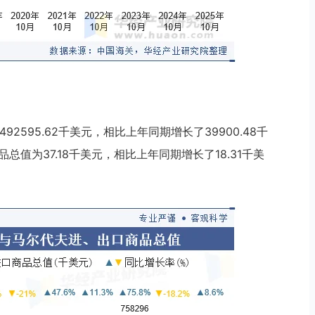
92595.62千美元，相比上年同期增长了39900.48千
总值为37.18千美元，相比上年同期增长了18.31千美