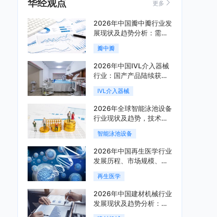
华经观点
更多
2026年中国瓣中瓣行业发
展现状及趋势分析：需求
可持续释放，市场发展前
瓣中瓣
景良好「图」
2026年中国IVL介入器械
行业：国产产品陆续获
批，市场将进入持续高增
IVL介入器械
长阶段「图」
2026年全球智能泳池设备
行业现状及趋势，技术端
朝着系统集成、绿色节能
智能泳池设备
方向迭代「图」
2026年中国再生医学行业
发展历程、市场规模、相
关政策、产业链、竞争格
再生医学
局及发展潜力分析「图」
2026年中国建材机械行业
发展现状及趋势分析：企
业加速向“装备+系统+服