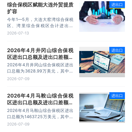
综合保税区赋能大连外贸提质
进出口
14.73万亿元，增长13.4%，进口
扩容
10.74万亿元，增长22.1%。
今年1—5月，大连大窑湾综合保税
区、湾里综合保税区合计进出口
332.22亿元，同比增长21%，占大
2026-07-13
连市外贸总值的16.2%，综合保税区
已成为服务大连外贸发展的重要平
2026年4月井冈山综合保税
进出口
台。
区进出口总额及进出口差额统
计分析
2026年4月井冈山综合保税区进出
口总额为3628.99万美元，其中：
出口额为1562.95万美元，进口额为
2026-07-09
2066.04万美元，进出口差额
为-503.09万美元。
2026年4月马鞍山综合保税
进出口
区进出口总额及进出口差额统
计分析
2026年4月马鞍山综合保税区进出
口总额为14637.25万美元，其中：
出口额为14365.71万美元，进口额
2026-07-09
为271.54万美元，进出口差额为