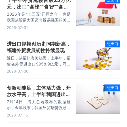
上半年外贸规模首破25万亿
元，出口“含绿”“含智”“含新”
量稳步攀升
2026年是“十五五”开局之年，也是
我国从贸易大国迈向贸易强国的关键
时期。上半年，我国进出口规模历史
2026-07-31
性突破25万亿元，实现良好开局。
其中，以集成电路、新能源、机电产
进出口规模创历史同期新高，
进出口
品为代表的高附加值产品出口占比显
福建外贸发展韧性持续显现
著提升，成为外贸提质增效的核心引
擎，为加快建设贸易强国注入了强劲
近日，从福州海关获悉，上半年，福
动力。
建省外贸进出口9958.9亿元，同比
增长8.2%。其中，出口5740.1亿
2026-07-30
元，同比增长1.7%；进口4218.8亿
元，同比增长18.5%。进出口规模和
创新动能足，主体活力强，开
进出口
进口规模均创历史同期新高，外贸运
放水平高，上半年我国进出口
行呈现“稳中有进，进中提质”的良好
态势。
规模首次突破25万亿元
7月14日，海关总署发布的数据显
示，今年以来，我国外贸增势强劲、
走势稳健。据海关统计，今年上半
2026-07-15
年，我国货物贸易进出口25.47万亿
元，同比增长16.9%。其中，出口