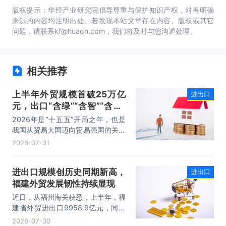
版权提示：华经产业研究院倡导尊重与保护知识产权，对有明确
来源的内容均注明出处。若发现本站文章存在内容、版权或其它
问题，请联系kf@huaon.com，我们将及时与您沟通处理。
相关推荐
上半年外贸规模首破25万亿
进出口
元，出口“含绿”“含智”“含新”
量稳步攀升
2026年是“十五五”开局之年，也是
我国从贸易大国迈向贸易强国的关键
时期。上半年，我国进出口规模历史
2026-07-31
性突破25万亿元，实现良好开局。
其中，以集成电路、新能源、机电产
进出口规模创历史同期新高，
进出口
品为代表的高附加值产品出口占比显
福建外贸发展韧性持续显现
著提升，成为外贸提质增效的核心引
擎，为加快建设贸易强国注入了强劲
近日，从福州海关获悉，上半年，福
动力。
建省外贸进出口9958.9亿元，同比
增长8.2%。其中，出口5740.1亿
2026-07-30