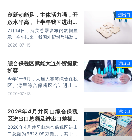
元，同比增长1.7%；进口4218.8亿
元，同比增长18.5%。进出口规模和
创新动能足，主体活力强，开
进出口
进口规模均创历史同期新高，外贸运
放水平高，上半年我国进出口
行呈现“稳中有进，进中提质”的良好
态势。
规模首次突破25万亿元
7月14日，海关总署发布的数据显
示，今年以来，我国外贸增势强劲、
走势稳健。据海关统计，今年上半
2026-07-15
年，我国货物贸易进出口25.47万亿
元，同比增长16.9%。其中，出口
综合保税区赋能大连外贸提质
进出口
14.73万亿元，增长13.4%，进口
扩容
10.74万亿元，增长22.1%。
今年1—5月，大连大窑湾综合保税
区、湾里综合保税区合计进出口
332.22亿元，同比增长21%，占大
2026-07-13
连市外贸总值的16.2%，综合保税区
已成为服务大连外贸发展的重要平
2026年4月井冈山综合保税
进出口
台。
区进出口总额及进出口差额统
计分析
2026年4月井冈山综合保税区进出
口总额为3628.99万美元，其中：