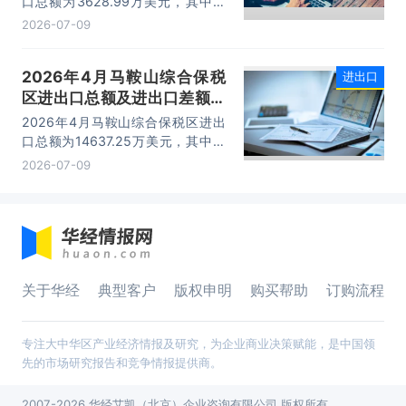
口总额为3628.99万美元，其中：
出口额为1562.95万美元，进口额为
2026-07-09
2066.04万美元，进出口差额
为-503.09万美元。
2026年4月马鞍山综合保税
进出口
区进出口总额及进出口差额统
计分析
2026年4月马鞍山综合保税区进出
口总额为14637.25万美元，其中：
出口额为14365.71万美元，进口额
2026-07-09
为271.54万美元，进出口差额为
14094.17万美元。
关于华经
典型客户
版权申明
购买帮助
订购流程
专注大中华区产业经济情报及研究，为企业商业决策赋能，是中国领
先的市场研究报告和竞争情报提供商。
2007-2026 华经艾凯（北京）企业咨询有限公司 版权所有