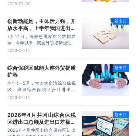
增长8.2%。其中，出口5740.1亿
2026-07-30
元，同比增长1.7%；进口4218.8亿
元，同比增长18.5%。进出口规模和
创新动能足，主体活力强，开
进出口
进口规模均创历史同期新高，外贸运
放水平高，上半年我国进出口
行呈现“稳中有进，进中提质”的良好
态势。
规模首次突破25万亿元
7月14日，海关总署发布的数据显
示，今年以来，我国外贸增势强劲、
走势稳健。据海关统计，今年上半
2026-07-15
年，我国货物贸易进出口25.47万亿
元，同比增长16.9%。其中，出口
综合保税区赋能大连外贸提质
进出口
14.73万亿元，增长13.4%，进口
扩容
10.74万亿元，增长22.1%。
今年1—5月，大连大窑湾综合保税
区、湾里综合保税区合计进出口
332.22亿元，同比增长21%，占大
2026-07-13
连市外贸总值的16.2%，综合保税区
已成为服务大连外贸发展的重要平
2026年4月井冈山综合保税
进出口
台。
区进出口总额及进出口差额统
计分析
2026年4月井冈山综合保税区进出