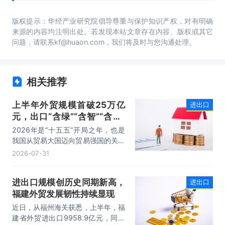
版权提示：华经产业研究院倡导尊重与保护知识产权，对有明确
来源的内容均注明出处。若发现本站文章存在内容、版权或其它
问题，请联系kf@huaon.com，我们将及时与您沟通处理。
相关推荐
上半年外贸规模首破25万亿
进出口
元，出口“含绿”“含智”“含新”
量稳步攀升
2026年是“十五五”开局之年，也是
我国从贸易大国迈向贸易强国的关键
时期。上半年，我国进出口规模历史
2026-07-31
性突破25万亿元，实现良好开局。
其中，以集成电路、新能源、机电产
进出口规模创历史同期新高，
进出口
品为代表的高附加值产品出口占比显
福建外贸发展韧性持续显现
著提升，成为外贸提质增效的核心引
擎，为加快建设贸易强国注入了强劲
近日，从福州海关获悉，上半年，福
动力。
建省外贸进出口9958.9亿元，同比