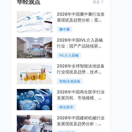
华经观点
更多
2026年中国瓣中瓣行业发
展现状及趋势分析：需求
可持续释放，市场发展前
瓣中瓣
景良好「图」
2026年中国IVL介入器械
行业：国产产品陆续获
批，市场将进入持续高增
IVL介入器械
长阶段「图」
2026年全球智能泳池设备
行业现状及趋势，技术端
朝着系统集成、绿色节能
智能泳池设备
方向迭代「图」
2026年中国再生医学行业
发展历程、市场规模、相
关政策、产业链、竞争格
再生医学
局及发展潜力分析「图」
2026年中国建材机械行业
发展现状及趋势分析：企
业加速向“装备+系统+服