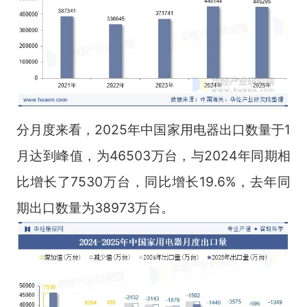
分月度来看，2025年中国家用电器出口数量于1
月达到峰值，为46503万台，与2024年同期相
比增长了7530万台，同比增长19.6%，去年同
期出口数量为38973万台。