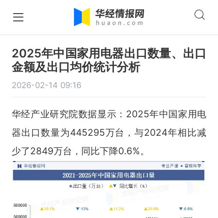
2025年中国家用电器出口数量、出口
金额及出口均价统计分析
2026-02-14 09:16
华经产业研究院数据显示：2025年中国家用电
器出口数量为445295万台，与2024年相比减
少了2849万台，同比下降0.6%。