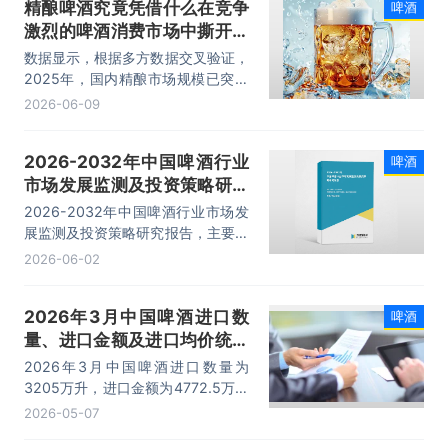
精酿啤酒究竟凭借什么在竞争
啤酒
激烈的啤酒消费市场中撕开一
道口子？
数据显示，根据多方数据交叉验证，
2025年，国内精酿市场规模已突破
1300亿元，预计2026年将增至
2026-06-09
1600亿元。
2026-2032年中国啤酒行业
啤酒
市场发展监测及投资策略研究
报告
2026-2032年中国啤酒行业市场发
展监测及投资策略研究报告，主要包
括行业投资策略分析、投资风险预
2026-06-02
警、发展趋势与投资战略研究、研究
结论及发展建议等内容。
2026年3月中国啤酒进口数
啤酒
量、进口金额及进口均价统计
分析
2026年3月中国啤酒进口数量为
3205万升，进口金额为4772.5万美
元，进口均价为1.5美元/升。
2026-05-07