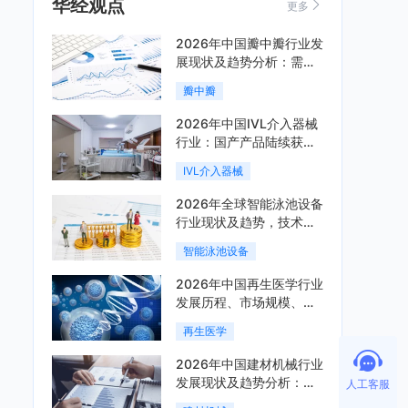
华经观点
更多
2026年中国瓣中瓣行业发
展现状及趋势分析：需求
可持续释放，市场发展前
瓣中瓣
景良好「图」
2026年中国IVL介入器械
行业：国产产品陆续获
批，市场将进入持续高增
IVL介入器械
长阶段「图」
2026年全球智能泳池设备
行业现状及趋势，技术端
朝着系统集成、绿色节能
智能泳池设备
方向迭代「图」
2026年中国再生医学行业
发展历程、市场规模、相
关政策、产业链、竞争格
再生医学
局及发展潜力分析「图」
2026年中国建材机械行业
发展现状及趋势分析：企
人工客服
业加速向“装备+系统+服