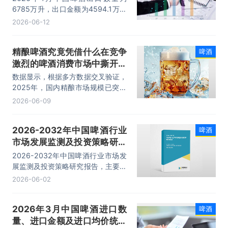
6785万升，出口金额为4594.1万美
元，出口均价为0.7美元/升。
2026-06-12
精酿啤酒究竟凭借什么在竞争
啤酒
激烈的啤酒消费市场中撕开一
道口子？
数据显示，根据多方数据交叉验证，
2025年，国内精酿市场规模已突破
1300亿元，预计2026年将增至
2026-06-09
1600亿元。
2026-2032年中国啤酒行业
啤酒
市场发展监测及投资策略研究
报告
2026-2032年中国啤酒行业市场发
展监测及投资策略研究报告，主要包
括行业投资策略分析、投资风险预
2026-06-02
警、发展趋势与投资战略研究、研究
结论及发展建议等内容。
2026年3月中国啤酒进口数
啤酒
量、进口金额及进口均价统计