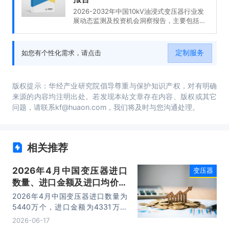
2026-2032年中国10kV油浸式变压器行业发
展动态监测及投资机会洞察报告，主要包括国
内重点生产厂家分析、地区销售分析、投资战
略研究、市场指标预测及行业项目投资建议等
内容。
定制服务
如您有个性化需求，请点击
版权提示：华经产业研究院倡导尊重与保护知识产权，对有明确
来源的内容均注明出处。若发现本站文章存在内容、版权或其它
问题，请联系kf@huaon.com，我们将及时与您沟通处理。
相关推荐
2026年4月中国变压器进口
变压器
数量、进口金额及进口均价统
计分析
2026年4月中国变压器进口数量为
5440万个，进口金额为4331万美
元，进口均价为0.8美元/个。
2026-06-17