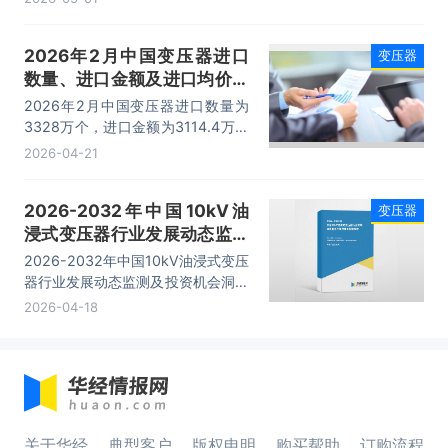
2026年2月中国变压器进口
变压器
数量、进口金额及进口均价统
计分析
2026年2月中国变压器进口数量为
3328万个，进口金额为3114.4万美
元，进口均价为0.9美元/个。
2026-04-21
2026-2032年中国10kV油
变压器
浸式变压器行业发展动态监测
及投资机会洞察报告
2026-2032年中国10kV油浸式变压
器行业发展动态监测及投资机会洞察
报告，主要包括国内重点生产厂家分
2026-04-18
析、地区销售分析、投资战略研究、
市场指标预测及行业项目投资建议等
内容。
关于华经
典型客户
版权申明
购买帮助
订购流程