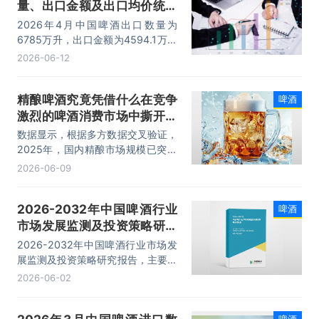
量、出口金额及出口均价统计
分析
2026年4月中国啤酒出口数量为
6785万升，出口金额为4594.1万美
元，出口均价为0.7美元/升。
2026-06-12
精酿啤酒究竟凭借什么在竞争
啤酒
激烈的啤酒消费市场中撕开一
道口子？
数据显示，根据多方数据交叉验证，
2025年，国内精酿市场规模已突破
1300亿元，预计2026年将增至
2026-06-09
1600亿元。
2026-2032年中国啤酒行业
啤酒
市场发展监测及投资策略研究
报告
2026-2032年中国啤酒行业市场发
展监测及投资策略研究报告，主要包
括行业投资策略分析、投资风险预
2026-06-02
警、发展趋势与投资战略研究、研究
结论及发展建议等内容。
啤酒