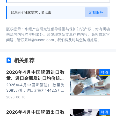
究、研究结论及发展建议等内容。
定制服务
如您有个性化需求，请点击
版权提示：华经产业研究院倡导尊重与保护知识产权，对有明确
来源的内容均注明出处。若发现本站文章存在内容、版权或其它
问题，请联系kf@huaon.com，我们将及时与您沟通处理。
相关推荐
2026年4月中国啤酒进口数
啤酒
量、进口金额及进口均价统计
分析
2026年4月中国啤酒进口数量为
3085万升，进口金额为4442.5万美
元，进口均价为1.4美元/升。
2026-06-16
2026年4月中国啤酒出口数
啤酒