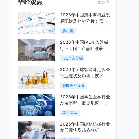
华经观点
更多
2026年中国瓣中瓣行业发
展现状及趋势分析：需求
可持续释放，市场发展前
瓣中瓣
景良好「图」
2026年中国IVL介入器械
行业：国产产品陆续获
批，市场将进入持续高增
IVL介入器械
长阶段「图」
2026年全球智能泳池设备
行业现状及趋势，技术端
朝着系统集成、绿色节能
智能泳池设备
方向迭代「图」
2026年中国再生医学行业
发展历程、市场规模、相
关政策、产业链、竞争格
再生医学
局及发展潜力分析「图」
2026年中国建材机械行业
发展现状及趋势分析：企
业加速向“装备+系统+服