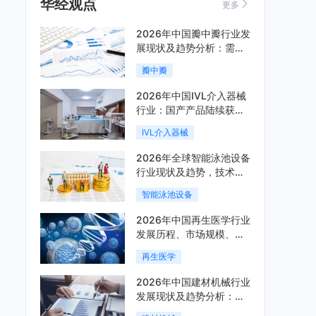
华经观点
更多
2026年中国瓣中瓣行业发
展现状及趋势分析：需求
可持续释放，市场发展前
瓣中瓣
景良好「图」
2026年中国IVL介入器械
行业：国产产品陆续获
批，市场将进入持续高增
IVL介入器械
长阶段「图」
2026年全球智能泳池设备
行业现状及趋势，技术端
朝着系统集成、绿色节能
智能泳池设备
方向迭代「图」
2026年中国再生医学行业
发展历程、市场规模、相
关政策、产业链、竞争格
再生医学
局及发展潜力分析「图」
2026年中国建材机械行业
发展现状及趋势分析：企
业加速向“装备+系统+服