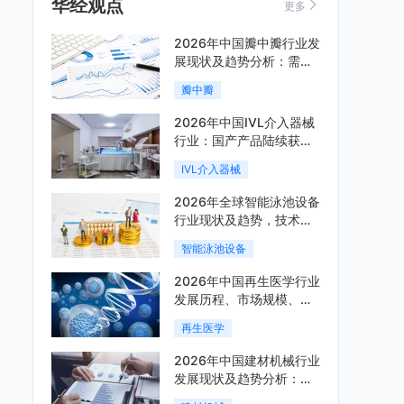
华经观点
更多
2026年中国瓣中瓣行业发
展现状及趋势分析：需求
可持续释放，市场发展前
瓣中瓣
景良好「图」
2026年中国IVL介入器械
行业：国产产品陆续获
批，市场将进入持续高增
IVL介入器械
长阶段「图」
2026年全球智能泳池设备
行业现状及趋势，技术端
朝着系统集成、绿色节能
智能泳池设备
方向迭代「图」
2026年中国再生医学行业
发展历程、市场规模、相
关政策、产业链、竞争格
再生医学
局及发展潜力分析「图」
2026年中国建材机械行业
发展现状及趋势分析：企
业加速向“装备+系统+服